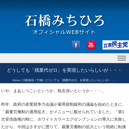
Skip to content
どうしても「残業代ゼロ」を実現したいらしいが・・・
Home
/
活動報告
/
労働
/
どうしても「残業代ゼロ」を実現したいらしいが・・・
いや、まあしつこいというか、執念深いというか・・・。
昨年、政府の産業競争力会議が雇用規制緩和の議論を始めたときに、
「裁量労働制の適用拡大」がメニューに載せられていました。「第1
次安倍政権の時に、ホワイトカラーエグゼンプションの導入に失敗し
たから、今回はさすがに懲りて、裁量労働制の拡大という戦術に転換