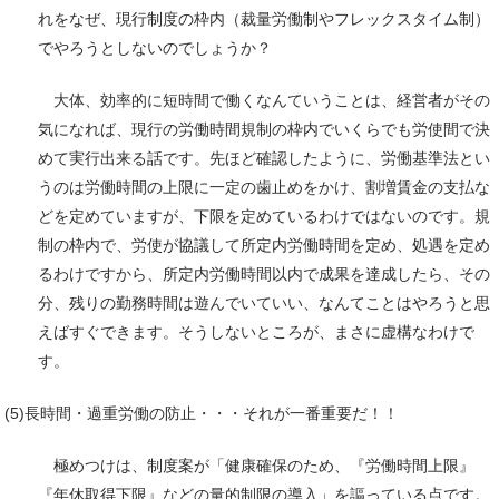
れをなぜ、現行制度の枠内（裁量労働制やフレックスタイム制）
でやろうとしないのでしょうか？
大体、効率的に短時間で働くなんていうことは、経営者がその
気になれば、現行の労働時間規制の枠内でいくらでも労使間で決
めて実行出来る話です。先ほど確認したように、労働基準法とい
うのは労働時間の上限に一定の歯止めをかけ、割増賃金の支払な
どを定めていますが、下限を定めているわけではないのです。規
制の枠内で、労使が協議して所定内労働時間を定め、処遇を定め
るわけですから、所定内労働時間以内で成果を達成したら、その
分、残りの勤務時間は遊んでいていい、なんてことはやろうと思
えばすぐできます。そうしないところが、まさに虚構なわけで
す。
(5)長時間・過重労働の防止・・・それが一番重要だ！！
極めつけは、制度案が「健康確保のため、『労働時間上限』
『年休取得下限』などの量的制限の導入」を謳っている点です。