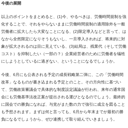
今後の展開
以上のポイントをまとめると、(1)今、やるべきは、労働時間規制を強
化することで、それをやらないままに労働時間規制の適用除外を一般
労働者に拡大したら大変なことになる、(2)限定導入などと言って、は
なから全然限定になりそうもないし、一旦導入されれば、将来的に対
象が拡大されるのは目に見えている、(3)結局は、残業代（そして労働
コスト）を抑制したい（一部の？）企業経営者のために労働者を犠牲
にしようとしているに過ぎない、ということになるでしょうか。
今後、6月にも公表される予定の成長戦略第二弾に、この「労働時間
改革」なるものが書き込まれる予定とのこと。その方向性に基づい
て、労働政策審議会で具体的な制度設定議論が行われ、来年の通常国
会にも労働基準法改正案が提出される運びとなるのでしょう。最終的
に国会での勝負になれば、与党がまた数の力で強引に成立を図ること
も予想されます。まずは何と言っても、6月から年末までが最初の勝
負になるでしょうから、ぜひ連携して取り組んでいきましょう。