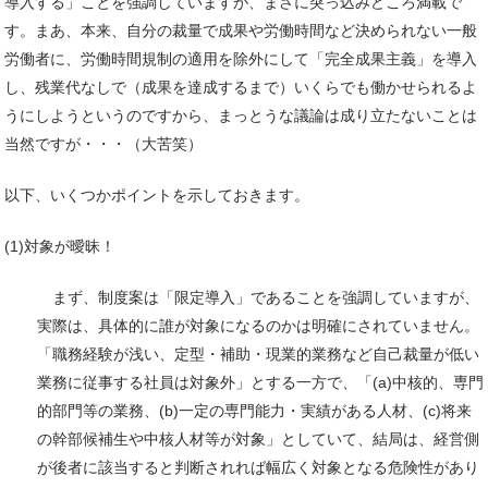
導入する」ことを強調していますが、まさに突っ込みどころ満載で
す。まあ、本来、自分の裁量で成果や労働時間など決められない一般
労働者に、労働時間規制の適用を除外にして「完全成果主義」を導入
し、残業代なしで（成果を達成するまで）いくらでも働かせられるよ
うにしようというのですから、まっとうな議論は成り立たないことは
当然ですが・・・（大苦笑）
以下、いくつかポイントを示しておきます。
(1)対象が曖昧！
まず、制度案は「限定導入」であることを強調していますが、
実際は、具体的に誰が対象になるのかは明確にされていません。
「職務経験が浅い、定型・補助・現業的業務など自己裁量が低い
業務に従事する社員は対象外」とする一方で、「(a)中核的、専門
的部門等の業務、(b)一定の専門能力・実績がある人材、(c)将来
の幹部候補生や中核人材等が対象」としていて、結局は、経営側
が後者に該当すると判断されれば幅広く対象となる危険性があり