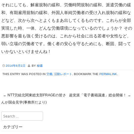
それにしても、解雇規制の緩和、労働時間規制の緩和、派遣労働の緩
和、有期雇用規制の緩和、外国人単純労働者の受け入れ規制の緩和な
どなど、次から次へとよくもまあ出してくるものです。これらが全部
実現した時、一体、どんな労働環境になっているのでしょうか？ その
悪影響を最も強く受けるのは、これから社会に出る若者や女性など、
弱い立場の労働者です。働く者の安心を守るためにも、断固、闘って
いかないといけませんね！
2014年6月1日
BY
秘書
THIS ENTRY WAS POSTED IN
労働
,
活動レポート
. BOOKMARK THE
PERMALINK
.
←
NTT労組北関東総支部FRAGEの皆さ
超党派「電子書籍議連」総会開催！
→
Post navigation
んが国会見学(事務所だより)
Search
カテゴリー