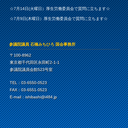
☆7月14日(火曜日）厚生労働委員会で質問に立ちます☆
☆7月9日(木曜日）厚生労働委員会で質問に立ちます☆
参議院議員 石橋みちひろ 国会事務所
〒100-8962
東京都千代田区永田町2-1-1
参議院議員会館523号室
TEL：03-6550-0523
FAX：03-6551-0523
E-mail：ishibashi@i484.jp