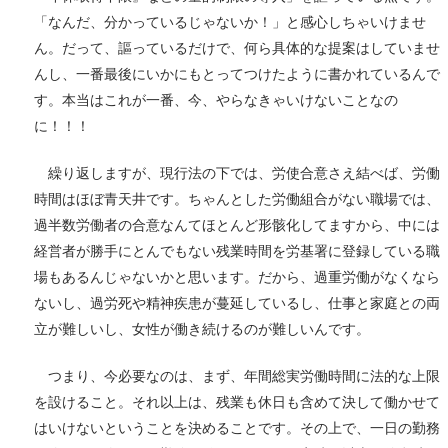
「なんだ、分かっているじゃないか！」と感心しちゃいけませ
ん。だって、謳っているだけで、何ら具体的な提案はしていませ
んし、一番最後にいかにもとってつけたように書かれているんで
す。本当はこれが一番、今、やらなきゃいけないことなの
に！！！
繰り返しますが、現行法の下では、労使合意さえ結べば、労働
時間はほぼ青天井です。ちゃんとした労働組合がない職場では、
過半数労働者の合意なんてほとんど形骸化してますから、中には
経営者が勝手にとんでもない残業時間を労基署に登録している職
場もあるんじゃないかと思います。だから、過重労働がなくなら
ないし、過労死や精神疾患が蔓延しているし、仕事と家庭との両
立が難しいし、女性が働き続けるのが難しいんです。
つまり、今必要なのは、まず、年間総実労働時間に法的な上限
を設けること。それ以上は、残業も休日も含めて決して働かせて
はいけないということを決めることです。その上で、一日の勤務