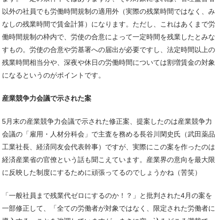
以外の社員でも労働時間規制の適用外（実際の残業時間ではなく、み
なしの残業時間で賃金計算）になります。ただし、これはあくまで労
働時間規制の枠内で、労使の合意によって一定時間を残業したとみな
すもの。労使の合意や労基署への届出が必要ですし、法定時間以上の
残業時間相当分や、深夜や休日の労働時間については割増賃金の対象
になるというのがポイントです。
産業競争力会議で示された案
5月末の産業競争力会議で示された修正案、提案したのは産業競争力
会議の「雇用・人材分科会」で主査を務める長谷川閑史氏（武田薬品
工業社長、経済同友会代表幹事）ですが、実際にこの案を作ったのは
経済産業省の官僚という話も聞こえています。産業界の意向を最大限
に反映した制度にするために頑張ってるのでしょうかね（苦笑）
「一般社員まで残業代ゼロにするのか！？」と批判された4月の案を
一部修正して、「全ての労働者が対象ではなく、限定された労働者に