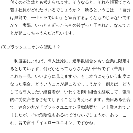
付くのが当然とも考えられます。そうなると、それを拒否できる
若手社員がどれだけいるでしょうか？ 断るというこは、「自分
は無能で、一生ヒラでいい」と宣言するようなものじゃないです
か？ 実際、いったん断ったらその後ずっと干された、なんてこ
とが起こっちゃうんだと思います。
(3)ブラックユニオンを奨励！？
制度案によれば、導入は原則、過半数組合をもつ企業に限定す
るとしています。何だかとってもうさん臭い部分です（苦笑）
これも一見、いいように見えますが、もし本当にそういう制度に
なった場合、どういうことが起こるでしょうか？ 例えば、どう
しても導入したい経営者が、いわゆる御用組合を結成して、強制
的に労使合意をさせてしまうことも考えられます。先日ある会合
で、連合の方が「ブラックユニオン奨励法案だ」と非難されてい
ましたが、その危険性もあるのではないでしょうか。あっ、こ
れ、昔で言う「イエローユニオン」ですかね。