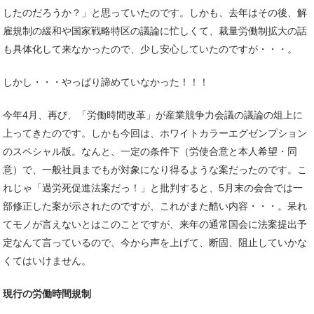
したのだろうか？」と思っていたのです。しかも、去年はその後、解
雇規制の緩和や国家戦略特区の議論に忙しくて、裁量労働制拡大の話
も具体化して来なかったので、少し安心していたのですが・・・。
しかし・・・やっぱり諦めていなかった！！！
今年4月、再び、「労働時間改革」が産業競争力会議の議論の俎上に
上ってきたのです。しかも今回は、ホワイトカラーエグゼンプション
のスペシャル版。なんと、一定の条件下（労使合意と本人希望・同
意）で、一般社員までもが対象になり得るような案だったのです。こ
れじゃ「過労死促進法案だっ！」と批判すると、5月末の会合では一
部修正した案が示されたのですが、これがまた酷い内容・・・。呆れ
てモノが言えないとはこのことですが、来年の通常国会に法案提出予
定なんて言っているので、今から声を上げて、断固、阻止していかな
くてはいけません。
現行の労働時間規制