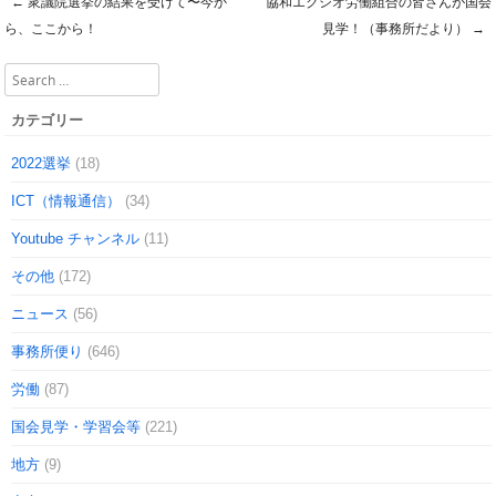
←
衆議院選挙の結果を受けて〜今か
協和エクシオ労働組合の皆さんが国会
Post navigation
ら、ここから！
見学！（事務所だより）
→
Search
カテゴリー
2022選挙
(18)
ICT（情報通信）
(34)
Youtube チャンネル
(11)
その他
(172)
ニュース
(56)
事務所便り
(646)
労働
(87)
国会見学・学習会等
(221)
地方
(9)