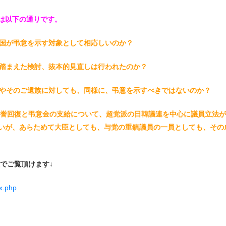
は以下の通りです。
、国が弔意を示す対象として相応しいのか？
を踏まえた検討、抜本的見直しは行われたのか？
人やそのご遺族に対しても、同様に、弔意を示すべきではないのか？
る名誉回復と弔意金の支給について、超党派の日韓議連を中心に議員立法
いが、あらためて大臣としても、与党の重鎮議員の一員としても、その
でご覧頂けます↓
ex.php