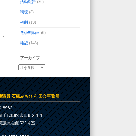
活動報告
(89)
環境
(8)
税制
(13)
選挙戦動画
(6)
★
→
雑記
(143)
アーカイブ
院議員 石橋みちひろ 国会事務所
-8962
都千代田区永田町2-1-1
院議員会館523号室