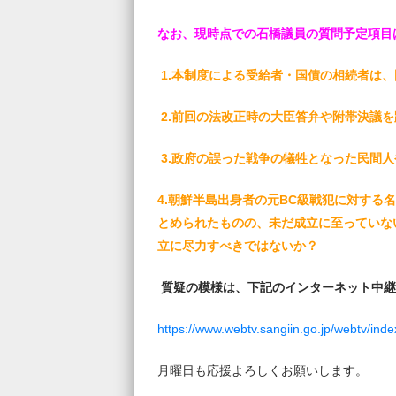
なお、現時点での石橋議員の質問予定項目
1.本制度による受給者・国債の相続者は
2.前回の法改正時の大臣答弁や附帯決議
3.政府の誤った戦争の犠牲となった民間
4.朝鮮半島出身者の元BC級戦犯に対す
とめられたものの、未だ成立に至っていな
立に尽力すべきではないか？
質疑の模様は、下記のインターネット中継
https://www.webtv.sangiin.go.jp/webtv/ind
月曜日も応援よろしくお願いします。