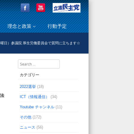
理念と政策
行動予定
月曜日）参議院 厚生労働委員会で質問に立ちます☆
Search
カテゴリー
2022選挙
(18)
法
ICT（情報通信）
(34)
Youtube チャンネル
(11)
その他
(172)
ニュース
(56)