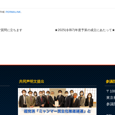
 THE
PERMALINK
.
で質問に立ちます
★2025(令和7)年度予算の成立にあたって
共同声明文提出
参議
〒100
東京
参議