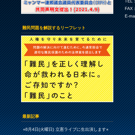
TEL：
FAX：
E-ma
難民問題を解説するリーフレット
最新記事
⭐︎8月4日(火曜日) 立憲ライブに生出演します⭐︎