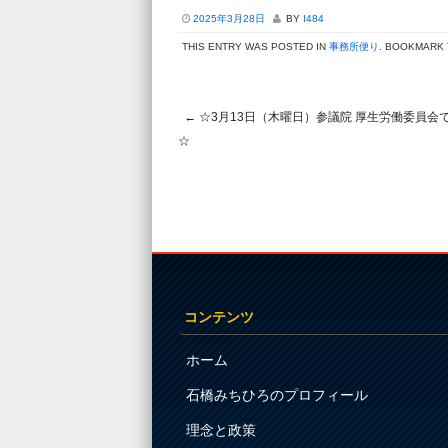
2025年3月28日
BY
I484
THIS ENTRY WAS POSTED IN
事務所便り
. BOOKMARK
←
☆3月13日（木曜日）参議院 厚生労働委員会
Post navigation
☆
コンテンツ
ホーム
石橋みちひろのプロフィール
理念と政策