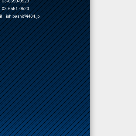
03-6550-0523
03-6551-0523
il：ishibashi@i484.jp