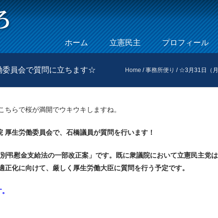
Skip to content
ホーム
立憲民主
プロフィール
Menu
労働委員会で質問に立ちます☆
Home
/
事務所便り
/
☆3月31日（
こちらで桜が満開でウキウキしますね。
院 厚生労働委員会で、石橋議員が質問を行います！
別弔慰金支給法の一部改正案」です。既に衆議院において立憲民主党は
適正化に向けて、厳しく厚生労働大臣に質問を行う予定です。
す。