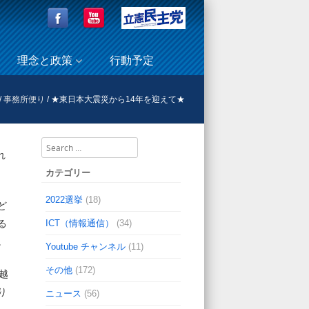
理念と政策
行動予定
/
事務所便り
/
★東日本大震災から14年を迎えて★
Search
れ
カテゴリー
2022選挙
(18)
ど
ICT（情報通信）
(34)
る
。
Youtube チャンネル
(11)
その他
(172)
越
り
ニュース
(56)