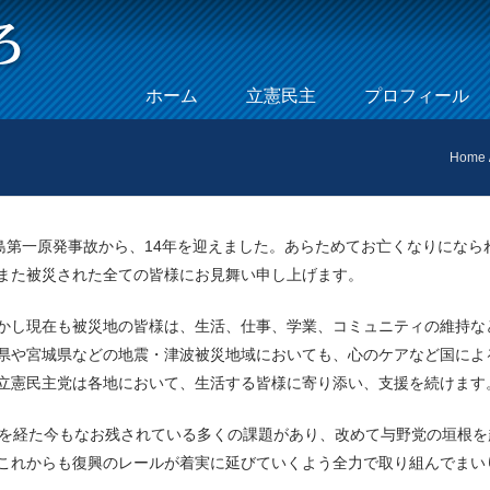
Skip to content
ホーム
立憲民主
プロフィール
Menu
Home
島第一原発事故から、14年を迎えました。あらためてお亡くなりになら
また被災された全ての皆様にお見舞い申し上げます。
かし現在も被災地の皆様は、生活、仕事、学業、コミュニティの維持な
県や宮城県などの地震・津波被災地域においても、心のケアなど国によ
立憲民主党は各地において、生活する皆様に寄り添い、支援を続けます
を経た今もなお残されている多くの課題があり、改めて与野党の垣根を
これからも復興のレールが着実に延びていくよう全力で取り組んでまい