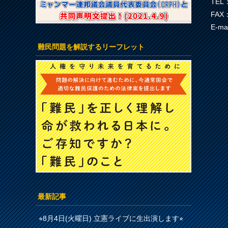
TEL：
FAX：
E-ma
難民問題を解説するリーフレット
最新記事
⭐︎8月4日(火曜日) 立憲ライブに生出演します⭐︎