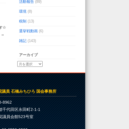
活動報告
(89)
環境
(8)
税制
(13)
す☆
選挙戦動画
(6)
→
雑記
(143)
アーカイブ
院議員 石橋みちひろ 国会事務所
-8962
都千代田区永田町2-1-1
院議員会館523号室