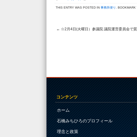
THIS ENTRY WAS POSTED IN
事務所便り
. BOOKMARK
←
☆2月4日(火曜日）参議院 議院運営委員会で
Post navigation
コンテンツ
ホーム
石橋みちひろのプロフィール
理念と政策