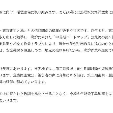
除に向け、環境整備に取り組みます。また政府には処理水の海洋放出に
。
・東京電力と地元との信頼関係の構築が必要不可欠です。昨年８月、東
取り出しに着手し、廃炉に向けた「中長期ロードマップ」は最終の第３
る延期や相次ぐ作業トラブルにより、廃炉作業が計画通りに進むのかと
は、安全確保を徹底しつつ、地元の信頼を得ながら、廃炉作業を進めて
終年度にあたります。被災地では、第二期復興・創生期間以降の復興施
ります。立憲民主党は、被災者の声に真摯に耳を傾け、第二期復興・創
算の確保に努めてまいります。
の上に得られた教訓を風化させることなく、令和６年能登半島地震をは
まいります。