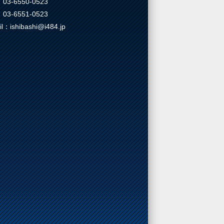
03-6550-0523
03-6551-0523
il：ishibashi@i484.jp