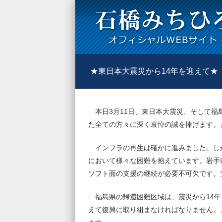
★東日本大震災から14年を迎えて★
本日3月11日、東日本大震災、そして福
た全ての方々に深く哀悼の誠を捧げます。
インフラの再生は確かに進みました。し
において様々な困難を抱えています。岩手
ソフト面の支援の継続が必要不可欠です。
福島県の帰還困難区域は、震災から14年
えて復興に取り組まなければなりません。