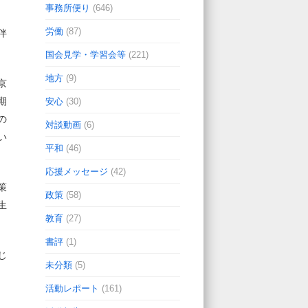
事務所便り
(646)
労働
(87)
伴
国会見学・学習会等
(221)
地方
(9)
京
期
安心
(30)
の
対談動画
(6)
い
平和
(46)
応援メッセージ
(42)
策
政策
(58)
生
教育
(27)
書評
(1)
じ
未分類
(5)
活動レポート
(161)