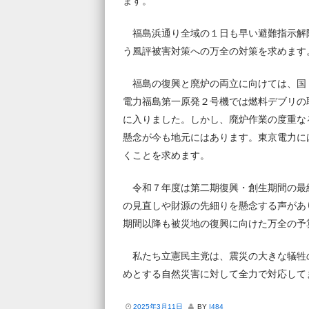
ます。
福島浜通り全域の１日も早い避難指示解
う風評被害対策への万全の対策を求めます
福島の復興と廃炉の両立に向けては、国
電力福島第一原発２号機では燃料デブリの
に入りました。しかし、廃炉作業の度重な
懸念が今も地元にはあります。東京電力に
くことを求めます。
令和７年度は第二期復興・創生期間の最
の見直しや財源の先細りを懸念する声があ
期間以降も被災地の復興に向けた万全の予
私たち立憲民主党は、震災の大きな犠牲
めとする自然災害に対して全力で対応して
2025年3月11日
BY
I484