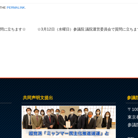
 THE
PERMALINK
.
質問に立ちます☆
☆3月12日（水曜日）参議院 議院運営委員会で質問に立ちま
共同声明文提出
参議
〒100
東京
参議