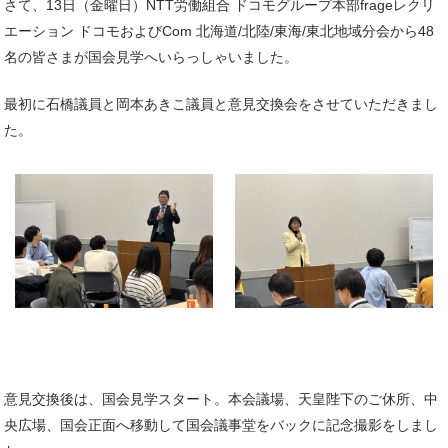
さて、13日（金曜日）NTT労働組合 ドコモグループ本部frageレクリ
エーション ドコモおよびCom 北海道/北陸/東海/東北地域分会から48
名の皆さまが国会見学へいらっしゃいました。
最初に石橋議員と岡本あきこ議員と意見交換会をさせていただきまし
た。
意見交換後は、国会見学スタート。本会議場、天皇陛下のご休所、中
央広場、国会正面へ移動して国会議事堂をバックに記念撮影をしまし