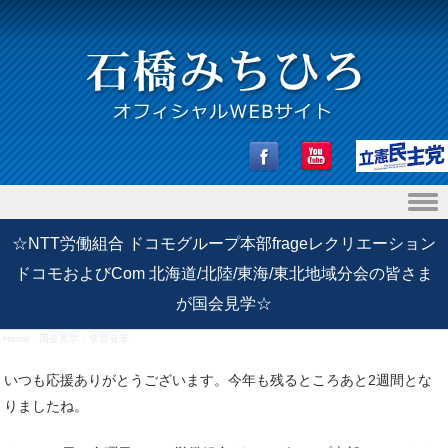
Skip to content
☆NTT労働組合 ドコモグループ本部frageレクリエーション
ドコモおよびCom 北海道/北陸/東海/東北地域分会の皆さま
が国会見学☆
Home
/
国会見学・学習会等
/
☆NTT労働組合 ドコモグループ本部frageレクリエーション ドコモお
よびCom 北海道/北陸/東海/東北地域分会の皆さまが国会見学☆
いつも応援ありがとうございます。今年も残るところあと2週間とな
りましたね。