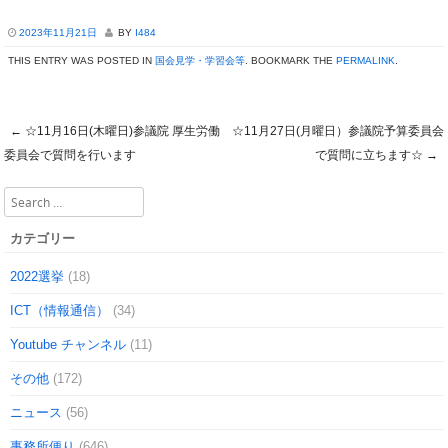
2023年11月21日
BY
I484
THIS ENTRY WAS POSTED IN
国会見学・学習会等
. BOOKMARK THE
PERMALINK
.
←
☆11月16日(木曜日)参議院 厚生労働
☆11月27日(月曜日）参議院予算委員会
Post navigation
委員会で質問を行います
で質問に立ちます☆
→
Search
カテゴリー
2022選挙
(18)
ICT（情報通信）
(34)
Youtube チャンネル
(11)
その他
(172)
ニュース
(56)
事務所便り
(646)