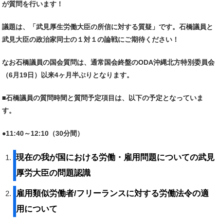
が質問を行います！
議題は、「武見厚生労働大臣の所信に対する質疑」です。石橋議員と
武見大臣の政治家同士の１対１の論戦にご期待ください！
なお石橋議員の国会質問は、通常国会終盤のODA沖縄北方特別委員会
（6月19日）以来4ヶ月半ぶりとなります。
■
石橋議員の質問時間と質問予定項目は、以下の予定となっていま
す。
●11:40～12:10（30分間）
現在の我が国における労働・雇用問題についての武見
厚労大臣の問題認識
雇用類似労働者/フリーランスに対する労働法令の適
用について