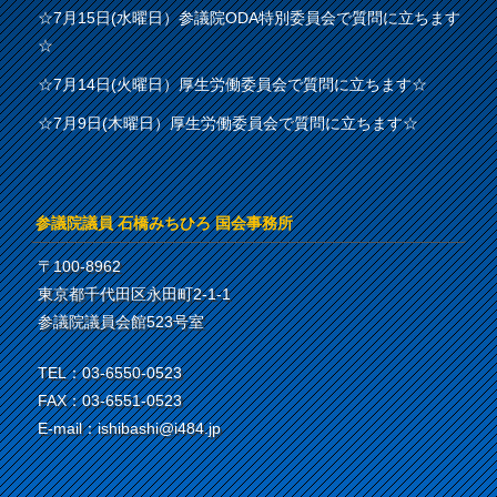
☆7月15日(水曜日）参議院ODA特別委員会で質問に立ちます
☆
☆7月14日(火曜日）厚生労働委員会で質問に立ちます☆
☆7月9日(木曜日）厚生労働委員会で質問に立ちます☆
参議院議員 石橋みちひろ 国会事務所
〒100-8962
東京都千代田区永田町2-1-1
参議院議員会館523号室
TEL：03-6550-0523
FAX：03-6551-0523
E-mail：ishibashi@i484.jp