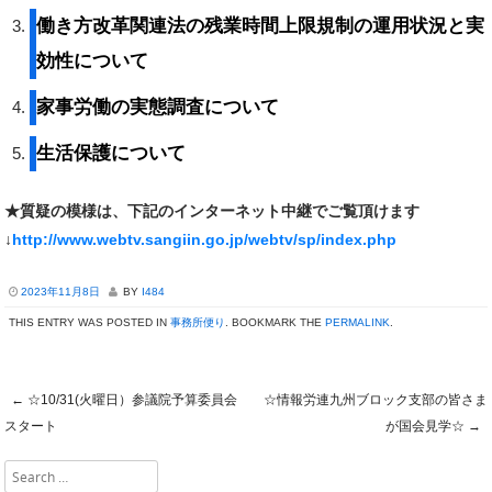
働き方改革関連法の残業時間上限規制の運用状況と実
効性について
家事労働の実態調査について
生活保護について
★質疑の模様は、下記のインターネット中継でご覧頂けます
↓
http://www.webtv.sangiin.go.jp/webtv/sp/index.php
2023年11月8日
BY
I484
THIS ENTRY WAS POSTED IN
事務所便り
. BOOKMARK THE
PERMALINK
.
←
☆10/31(火曜日）参議院予算委員会
☆情報労連九州ブロック支部の皆さま
Post navigation
スタート
が国会見学☆
→
Search