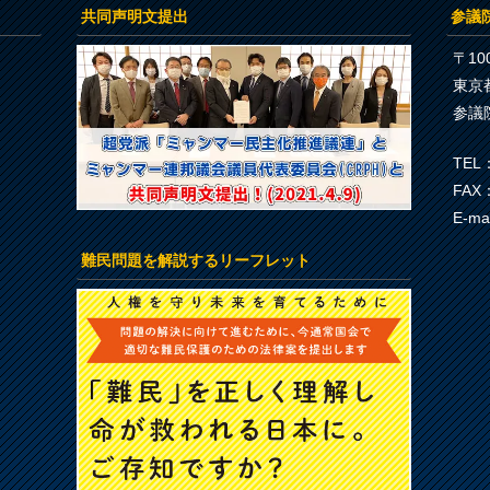
共同声明文提出
参議
〒100
東京
参議
TEL：
FAX：
E-ma
難民問題を解説するリーフレット