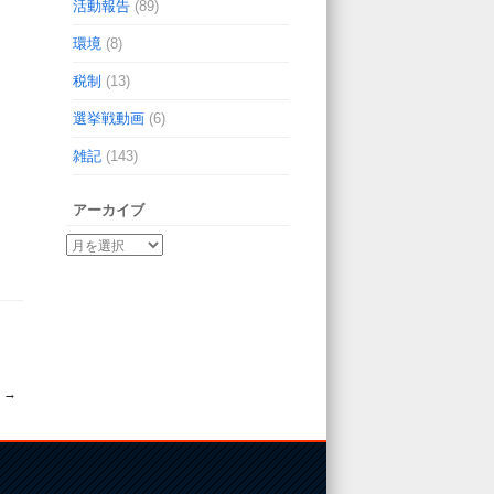
活動報告
(89)
環境
(8)
税制
(13)
選挙戦動画
(6)
雑記
(143)
アーカイブ
☆
→