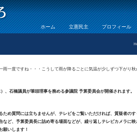
Skip to content
ホーム
立憲民主
プロフィール
Menu
H
一雨一度ですね・・・こうして雨が降るごとに気温が少しずつ下がり秋
（木）、石橋議員が筆頭理事を務める参議院 予算委員会が開催されます。
るため質問には立ちませんが、テレビをご覧いただければ、質疑者のす
合など、予算委員長に詰め寄る場面などが、繰り返しテレビカメラに映
お願いします！