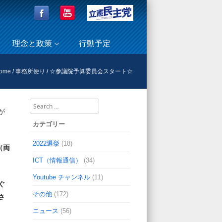
理念と政策
行動予定
ome
/
事務所便り
/
☆参議院予算委員会スタート☆
Search
が
カテゴリー
2022選挙
(18)
（両
ICT（情報通信）
(34)
Youtube チャンネル
(11)
ぐ
その他
(172)
さ
ニュース
(56)