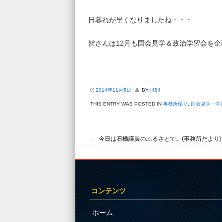
日暮れが早くなりましたね・・・
皆さんは12月も国会見学＆政治学習会を
2014年11月5日
BY
I484
THIS ENTRY WAS POSTED IN
事務所便り
,
国会見学・学
←
今日は石橋議員のふるさとで。(事務所だより)
Post navigation
コンテンツ
ホーム