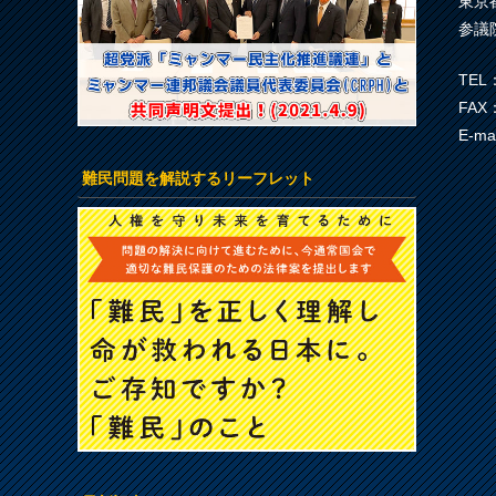
東京
参議
TEL：
FAX：
E-ma
難民問題を解説するリーフレット