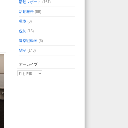
活動レポート
(161)
活動報告
(89)
環境
(8)
税制
(13)
選挙戦動画
(6)
雑記
(143)
アーカイブ