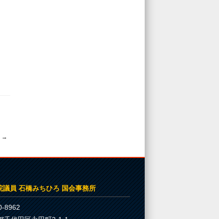
由
→
院議員 石橋みちひろ 国会事務所
-8962