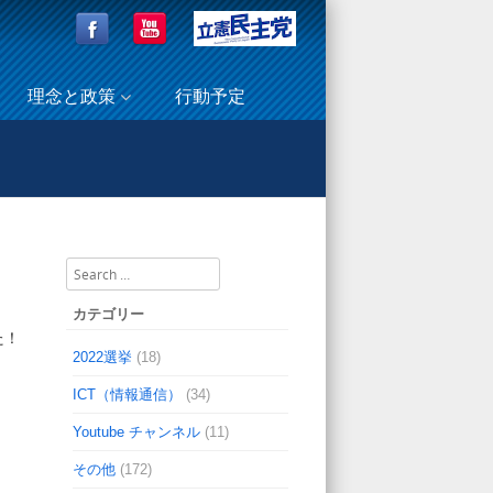
理念と政策
行動予定
ーズ本社分会の皆さんが国会見学！(事務所だより)
Search
カテゴリー
た！
2022選挙
(18)
ICT（情報通信）
(34)
Youtube チャンネル
(11)
その他
(172)