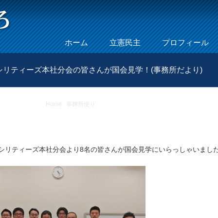
Skip to content
ホーム
立憲民主
プロフィール
Menu
シリティーズ本社分会の皆さんが国会見学！(事務所だより)
Home
/
事務所便り
/
NTT労働組合持株グループ本部ファシリティ
ァシリティーズ本社分会より8名の皆さんが国会見学にいらっしゃいまし