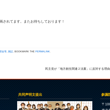
企画されてます。またお待ちしております！
習会等
,
雑記
. BOOKMARK THE
PERMALINK
.
民主党が「地方創生関連２法案」に反対する理
共同声明文提出
参議
〒100