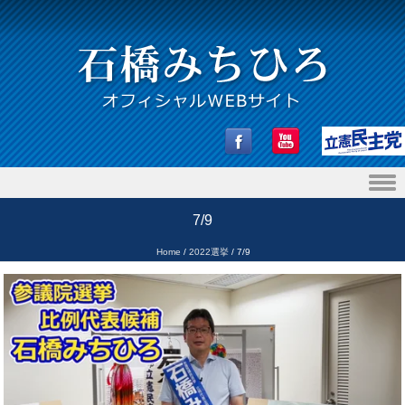
Skip to content
7/9
Home
/
2022選挙
/
7/9