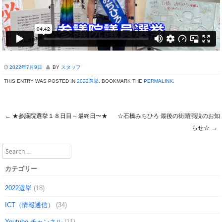
2022年7月9日
BY
スタッフ
THIS ENTRY WAS POSTED IN
2022選挙
. BOOKMARK THE
PERMALINK
.
←
★参議院選挙１８日目～最終日〜★
☆石橋みちひろ 最後の街頭演説のお知
Post navigation
らせ☆
→
Search
カテゴリー
2022選挙
(18)
ICT（情報通信）
(34)
Youtube チャンネル
(11)