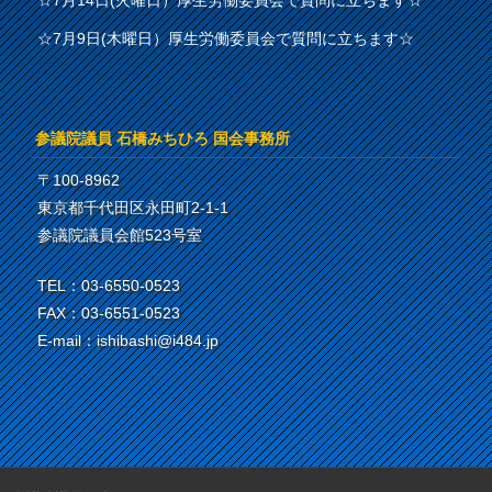
☆7月14日(火曜日）厚生労働委員会で質問に立ちます☆
☆7月9日(木曜日）厚生労働委員会で質問に立ちます☆
参議院議員 石橋みちひろ 国会事務所
〒100-8962
東京都千代田区永田町2-1-1
参議院議員会館523号室
TEL：03-6550-0523
FAX：03-6551-0523
E-mail：ishibashi@i484.jp