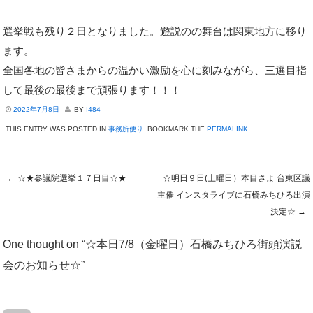
選挙戦も
残り２日となりました。遊説のの舞台は関東地方に移り
ます。
全国各地の皆さまからの温かい激励を心に刻みながら、三選目指
して最後の最後まで頑張ります！！！
2022年7月8日
BY
I484
THIS ENTRY WAS POSTED IN
事務所便り
. BOOKMARK THE
PERMALINK
.
←
☆★参議院選挙１７日目☆★
☆明日９日(土曜日）本目さよ 台東区議
Post navigation
主催 インスタライブに石橋みちひろ出演
決定☆
→
One thought on “
☆本日7/8（金曜日）石橋みちひろ街頭演説
会のお知らせ☆
”