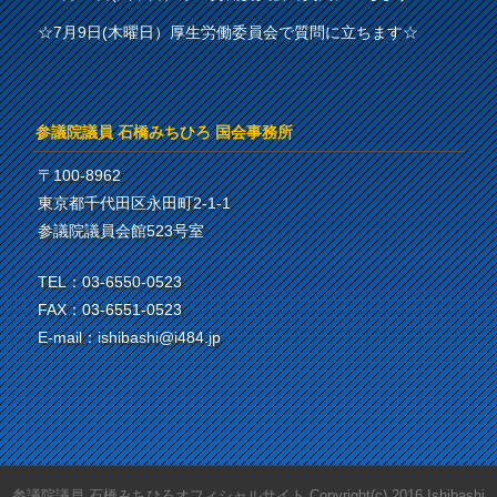
☆7月9日(木曜日）厚生労働委員会で質問に立ちます☆
参議院議員 石橋みちひろ 国会事務所
〒100-8962
東京都千代田区永田町2-1-1
参議院議員会館523号室
TEL：03-6550-0523
FAX：03-6551-0523
E-mail：ishibashi@i484.jp
参議院議員 石橋みちひろオフィシャルサイト Copyright(c) 2016.Ishibashi