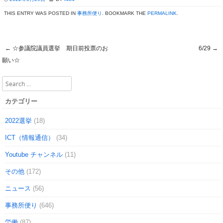
THIS ENTRY WAS POSTED IN
事務所便り
. BOOKMARK THE
PERMALINK
.
←
☆参議院議員選挙 期日前投票のお
6/29
→
Post navigation
願い☆
Search
カテゴリー
2022選挙
(18)
ICT（情報通信）
(34)
Youtube チャンネル
(11)
その他
(172)
ニュース
(56)
事務所便り
(646)
労働
(87)