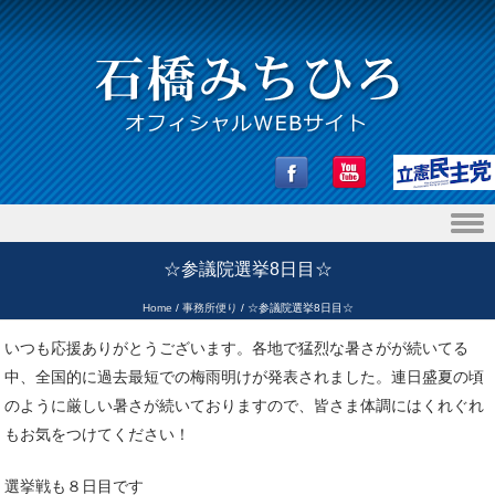
Skip to content
☆参議院選挙8日目☆
Home
/
事務所便り
/
☆参議院選挙8日目☆
いつも応援ありがとうございます。各地で猛烈な暑さがが続いてる
中、全国的に過去最短での梅雨明けが発表されました。連日盛夏の頃
のように厳しい暑さが続いておりますので、皆さま体調にはくれぐれ
もお気をつけてください！
選挙戦も８日目です