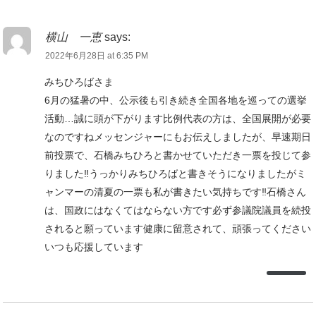
横山 一恵
says:
2022年6月28日 at 6:35 PM
みちひろばさま
6月の猛暑の中、公示後も引き続き全国各地を巡っての選挙
活動…誠に頭が下がります比例代表の方は、全国展開が必要
なのですねメッセンジャーにもお伝えしましたが、早速期日
前投票で、石橋みちひろと書かせていただき一票を投じて参
りました‼️うっかりみちひろばと書きそうになりましたがミ
ャンマーの清夏の一票も私が書きたい気持ちです‼️石橋さん
は、国政にはなくてはならない方です必ず参議院議員を続投
されると願っています健康に留意されて、頑張ってください
いつも応援しています