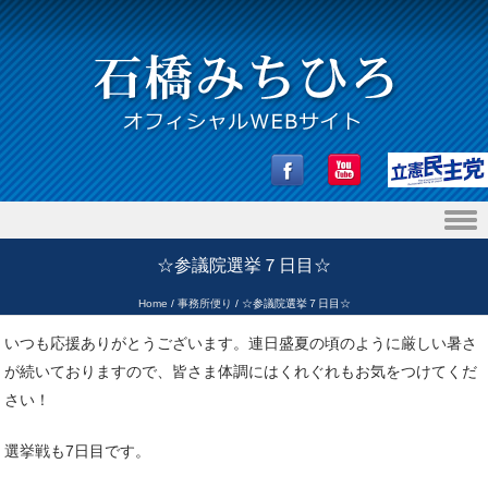
Skip to content
☆参議院選挙７日目☆
Home
/
事務所便り
/
☆参議院選挙７日目☆
いつも応援ありがとうございます。連日盛夏の頃のように厳しい暑さ
が続いておりますので、皆さま体調にはくれぐれもお気をつけてくだ
さい！
選挙戦も7日目です。