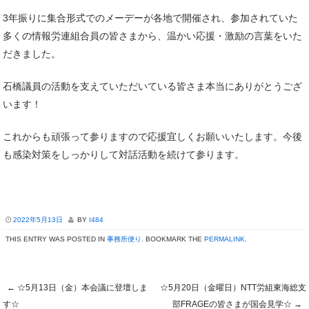
3年振りに集合形式でのメーデーが各地で開催され、参加されていた
多くの情報労連組合員の皆さまから、温かい応援・激励の言葉をいた
だきました。
石橋議員の活動を支えていただいている皆さま本当にありがとうござ
います！
これからも頑張って参りますので応援宜しくお願いいたします。今後
も感染対策をしっかりして対話活動を続けて参ります。
2022年5月13日
BY
I484
THIS ENTRY WAS POSTED IN
事務所便り
. BOOKMARK THE
PERMALINK
.
←
☆5月13日（金）本会議に登壇しま
☆5月20日（金曜日）NTT労組東海総支
す☆
部FRAGEの皆さまが国会見学☆
→