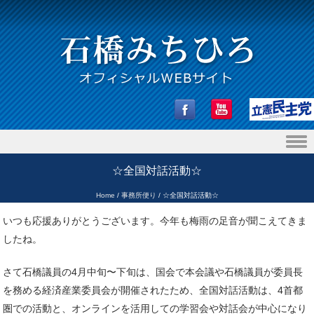
Skip to content
☆全国対話活動☆
Home
/
事務所便り
/
☆全国対話活動☆
いつも応援ありがとうございます。今年も梅雨の足音が聞こえてきま
したね。
さて石橋議員の4月中旬〜下旬は、国会で本会議や石橋議員が委員長
を務める経済産業委員会が開催されたため、全国対話活動は、4首都
圏での活動と、オンラインを活用しての学習会や対話会が中心になり