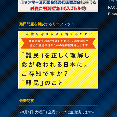
TEL：
FAX：
E-ma
難民問題を解説するリーフレット
最新記事
⭐︎8月4日(火曜日) 立憲ライブに生出演します⭐︎