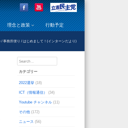
理念と政策
行動予定
e
/
事務所便り
/
はじめまして！(インターンだより)
Search
カテゴリー
2022選挙
(18)
ICT（情報通信）
(34)
Youtube チャンネル
(11)
その他
(172)
、
ニュース
(56)