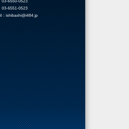
03-6550-0523
03-6551-0523
il：ishibashi@i484.jp