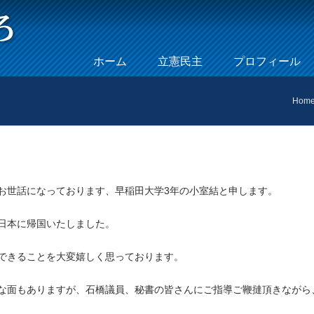
Skip to content
ホーム
立憲民主
プロフィール
Menu
Hom
お世話になっております、早稲田大学3年の小室結と申します。
日本に帰国いたしました。
できることを大変嬉しく思っております。
な面もありますが、石橋議員、秘書の皆さんにご指導ご鞭撻頂きながら