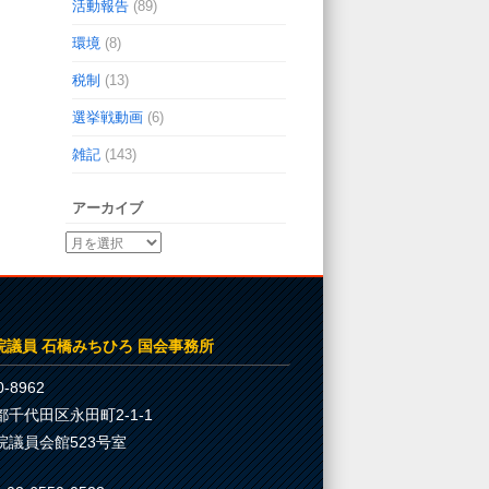
活動報告
(89)
環境
(8)
税制
(13)
選挙戦動画
(6)
雑記
(143)
アーカイブ
院議員 石橋みちひろ 国会事務所
-8962
都千代田区永田町2-1-1
院議員会館523号室