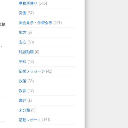
事務所便り
(646)
労働
(87)
国会見学・学習会等
(221)
傍聴
地方
(9)
安心
(30)
し
対談動画
(6)
平和
(46)
応援メッセージ
(42)
政策
(58)
教育
(27)
書評
(1)
未分類
(5)
活動レポート
(161)
！
→