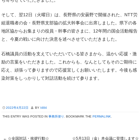
ち寄らせていただきました。
そして、翌12日（火曜日）は、長野県の安曇野で開催された、NTT労
組退職者の会・長野県支部協の拡大幹事会に出席しました。県下の各
地区協からお集まりの役員・幹事の皆さまに、12年間の国会活動報告
と、今夏の戦いに向けた決意を述べさせていただきました。
石橋議員の活動を支えていただいている皆さまから、温かい応援・激
励の言葉をいただきました。これからも、なんとしてもそのご期待に
応え、頑張って参りますので応援宜しくお願いいたします。今後も感
染対策をしっかりして対話活動を続けて参ります。
2022年4月22日
BY
I484
THIS ENTRY WAS POSTED IN
事務所便り
. BOOKMARK THE
PERMALINK
.
←
☆全国対話・挨拶行動☆
☆5月13日（金）本会議に登壇します☆