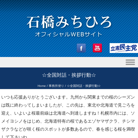
Skip to content
☆全国対話・挨拶行動☆
Home
/
事務所便り
/
☆全国対話・挨拶行動☆
いつも応援ありがとうございます。九州から関東までの桜のシーズン
は既に終わってしまいましたが、この先は、東北や北海道で見ごろを
迎え、いよいよ桜最前線は北海道へ到達しますね！札幌市内には、ソ
メイヨシノをはじめ、北海道特有の桜であるエゾヤマザクラ、チシマ
ザクラなどが咲く桜のスポットが多数あるので、春を感じる桜を満喫
して下さいね。