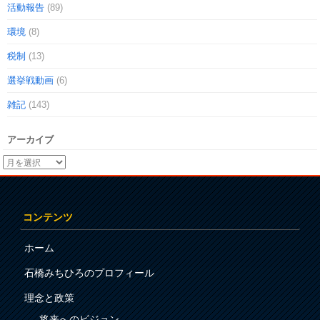
活動報告
(89)
環境
(8)
税制
(13)
選挙戦動画
(6)
雑記
(143)
アーカイブ
コンテンツ
ホーム
石橋みちひろのプロフィール
理念と政策
将来へのビジョン