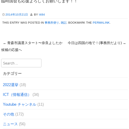
臨時国会も応援よろしくお願いします！！
2014年10月21日
BY
I484
THIS ENTRY WAS POSTED IN
事務所便り
,
雑記
. BOOKMARK THE
PERMALINK
.
←
青森市議選スタート〜奈良よしたか
今日は四国の地で！(事務所だより)
→
Post navigation
候補の応援へ
Search
カテゴリー
2022選挙
(18)
ICT（情報通信）
(34)
Youtube チャンネル
(11)
その他
(172)
ニュース
(56)