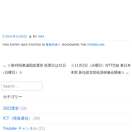
2021年11月2日
BY
I484
THIS ENTRY WAS POSTED IN
事務所便り
. BOOKMARK THE
PERMALINK
.
←
☆第49回衆議院総選挙 投票日は31日
☆11月2日（火曜日）NTT労組 東日本
Post navigation
（日曜日）☆
本部 新任総支部役員研修会開催☆
→
Search
カテゴリー
2022選挙
(18)
ICT（情報通信）
(34)
Youtube チャンネル
(11)