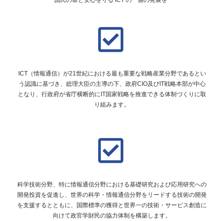
国民の命と安心を守る ICT の一層の発展を
ICT（情報通信）が21世紀における最も重要な戦略産業分野であるとい
う認識に基づき、総理大臣の主導の下、政府CIO及びIT戦略本部が中心
となり、行政府が省庁横断的にIT国家戦略を推進できる体制づくりに取
り組みます。
科学技術分野、特に情報通信分野における基礎研究および応用研究への
開発投資を促進し、世界の科学・情報通信分野をリードする技術の開発
を支援するとともに、国際標準の獲得と世界一の技術・サービス創造に
向けて政官学財民の協力体制を構築します。