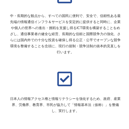
中・長期的な観点から、すべての国民に便利で、安全で、信頼性ある最
先端の情報通信インフラ＆サービスを安定的に提供すると同時に、企業
や個人の世界への進出・挑戦を支援し得るICT環境を構築することをめ
ざし、通信事業者の健全な経営、長期的な信頼と国際競争力の強化、さ
らには国内外での十分な投資を確保し得る公正・公平でオープンな競争
環境を整備することを念頭に、現行の規制・競争法制の抜本的見直しを
行います。
日本人の情報アクセス権と情報リテラシーを強化するため、政府、産業
界、労働界、教育界、市民が協力して「情報基本法（仮称）」を整備
し、実行します。