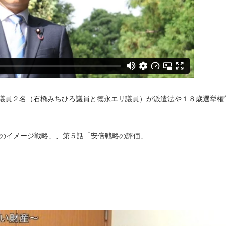
院議員２名（石橋みちひろ議員と徳永エリ議員）が派遣法や１８歳選挙権
理のイメージ戦略」、第５話「安倍戦略の評価」