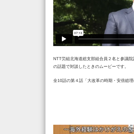
NTT労組北海道総支部組合員２名と参議
の話題で対談したときのムービーです。
全10話の第４話「大改革の時期・安倍総