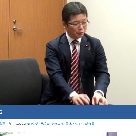
２
動画
TAGGED
NTT労組
,
座談会
,
徳永エリ
,
石橋みちひろ
,
組合員