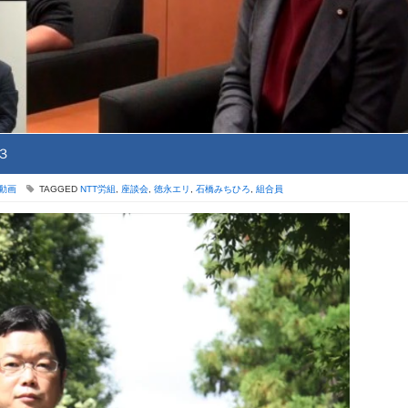
３
動画
TAGGED
NTT労組
,
座談会
,
徳永エリ
,
石橋みちひろ
,
組合員