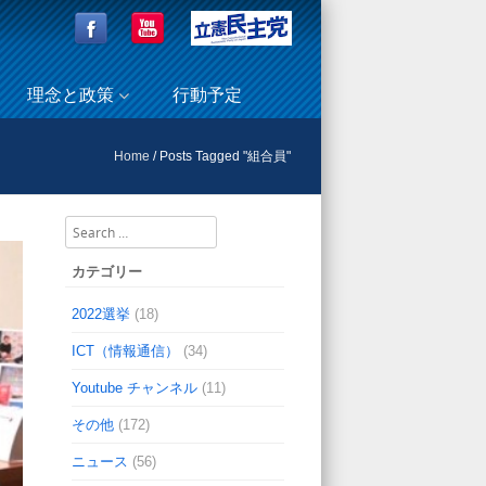
理念と政策
行動予定
Home
/
Posts Tagged "組合員"
Search
カテゴリー
2022選挙
(18)
ICT（情報通信）
(34)
Youtube チャンネル
(11)
その他
(172)
ニュース
(56)