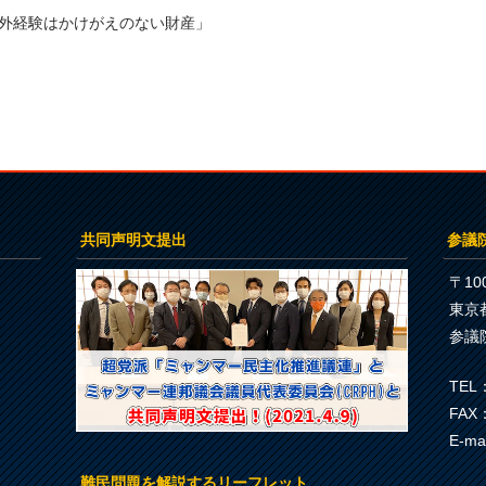
海外経験はかけがえのない財産」
共同声明文提出
参議
〒100
東京
参議
TEL：
FAX：
E-ma
難民問題を解説するリーフレット