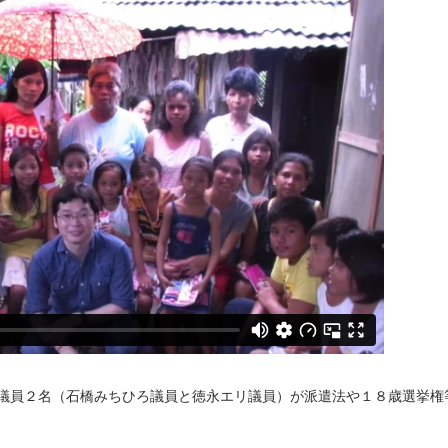
院議員２名（石橋みちひろ議員と徳永エリ議員）が派遣法や１８歳選挙権