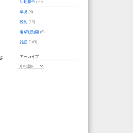
活動報告
(89)
環境
(8)
税制
(13)
選挙戦動画
(6)
雑記
(143)
アーカイブ
等