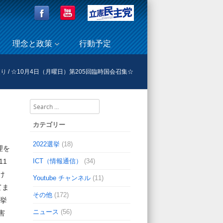
理念と政策
行動予定
便り
/
☆10月4日（月曜日）第205回臨時国会召集☆
Search
カテゴリー
し
2022選挙
(18)
理を
ICT（情報通信）
(34)
11
け
Youtube チャンネル
(11)
てま
その他
(172)
選挙
ニュース
(56)
害