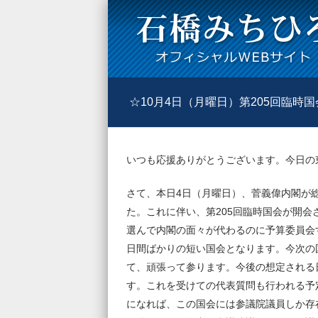
☆10月4日（月曜日）第205回臨時
いつも応援ありがとうございます。今日の
さて、本日4日（月曜日）、菅義偉内閣が総
た。これに伴い、第205回臨時国会が開
選んで内閣の面々が代わるのに予算委員会
日間ばかりの短い国会となります。今次の
て、頑張って参ります。今後の想定される
す。これを受けての代表質問も行われる予
になれば、この国会には参議院議員しか存