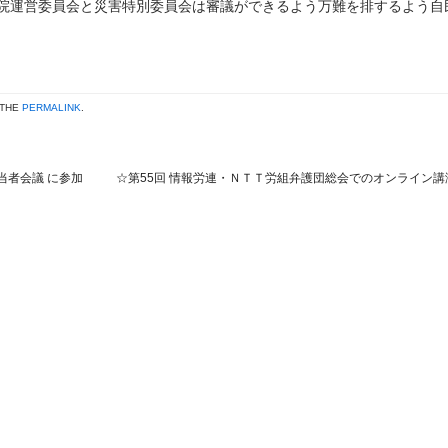
院運営委員会と災害特別委員会は審議ができるよう万難を排するよう自
 THE
PERMALINK
.
担当者会議 に参加
☆第55回 情報労連・ＮＴＴ労組弁護団総会でのオンライン講