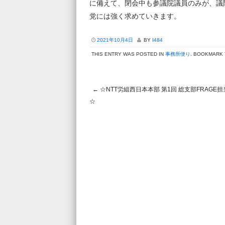
に備えて、閉会中も参議院議員のみが、議
党には強く求めていきます。
2021年10月4日
BY
I484
THIS ENTRY WAS POSTED IN
事務所便り
. BOOKMARK
←
☆NTT労組西日本本部 第1回 総支部FRAGE
Post navigation
☆