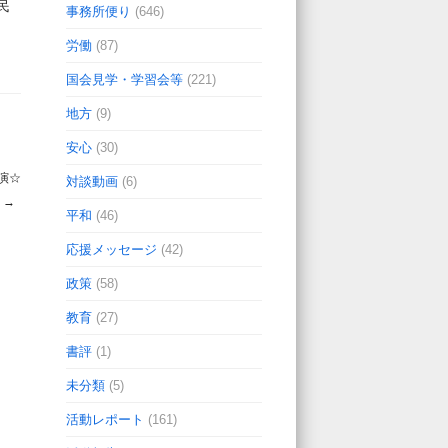
民
事務所便り
(646)
労働
(87)
国会見学・学習会等
(221)
地方
(9)
安心
(30)
演☆
対談動画
(6)
→
平和
(46)
応援メッセージ
(42)
政策
(58)
教育
(27)
書評
(1)
未分類
(5)
活動レポート
(161)