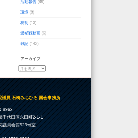
活動報告
(89)
環境
(8)
税制
(13)
選挙戦動画
(6)
雑記
(143)
アーカイブ
院議員 石橋みちひろ 国会事務所
-8962
都千代田区永田町2-1-1
院議員会館523号室