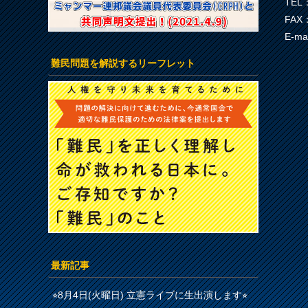
TEL：
FAX：
E-ma
難民問題を解説するリーフレット
最新記事
⭐︎8月4日(火曜日) 立憲ライブに生出演します⭐︎