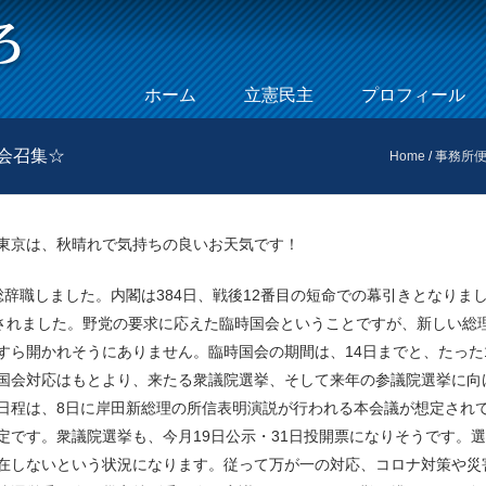
Skip to content
ホーム
立憲民主
プロフィール
Menu
国会召集☆
Home
/
事務所
東京は、秋晴れで気持ちの良いお天気です！
辞職しました。内閣は384日、戦後12番目の短命での幕引きとなりま
会されました。野党の要求に応えた臨時国会ということですが、新しい総
すら開かれそうにありません。臨時国会の期間は、14日までと、たった
国会対応はもとより、来たる衆議院選挙、そして来年の参議院選挙に向
日程は、8日に岸田新総理の所信表明演説が行われる本会議が想定され
定です。衆議院選挙も、今月19日公示・31日投開票になりそうです。
在しないという状況になります。従って万が一の対応、コロナ対策や災