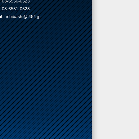
03-6550-0523
03-6551-0523
il：ishibashi@i484.jp