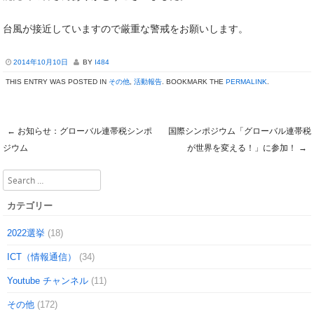
台風が接近していますので厳重な警戒をお願いします。
2014年10月10日
BY
I484
THIS ENTRY WAS POSTED IN
その他
,
活動報告
. BOOKMARK THE
PERMALINK
.
←
お知らせ：グローバル連帯税シンポ
国際シンポジウム「グローバル連帯税
Post navigation
ジウム
が世界を変える！」に参加！
→
Search
カテゴリー
2022選挙
(18)
ICT（情報通信）
(34)
Youtube チャンネル
(11)
その他
(172)