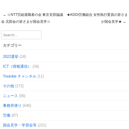
←
☆NTT労組退職者の会 東京支部協議
★KDDI労働組合 女性執行委員の皆さま
Post navigation
会 北部会の皆さまが国会見学☆
が国会見学★
→
Search
カテゴリー
2022選挙
(18)
ICT（情報通信）
(34)
Youtube チャンネル
(11)
その他
(172)
ニュース
(56)
事務所便り
(646)
労働
(87)
国会見学・学習会等
(221)