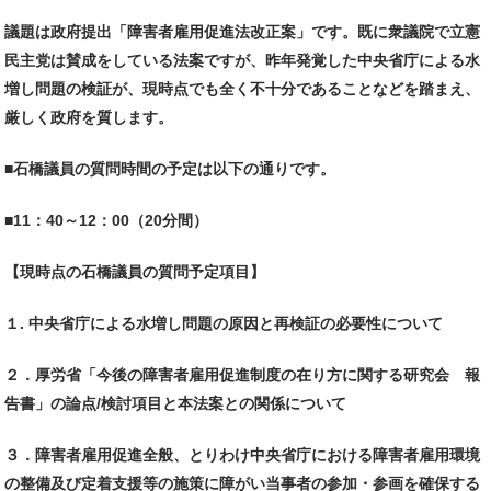
議題は政府提出「障害者雇用促進法改正案」です。既に衆議院で立憲
民主党は賛成をしている法案ですが、昨年発覚した中央省庁による水
増し問題の検証が、現時点でも全く不十分であることなどを踏まえ、
厳しく政府を質します。
■石橋議員の質問時間の予定は以下の通りです。
■11：40～12：00（20分間）
【現時点の石橋議員の質問予定項目】
１. 中央省庁による水増し問題の原因と再検証の必要性について
２．厚労省「今後の障害者雇用促進制度の在り方に関する研究会 報
告書」の論点/検討項目と本法案との関係について
３．障害者雇用促進全般、とりわけ中央省庁における障害者雇用環境
の整備及び定着支援等の施策に障がい当事者の参加・参画を確保する