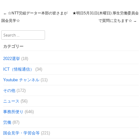
←
☆NTT労組データー本部の皆さまが
★明日5月31日(木曜日) 厚生労働委員会
Post navigation
国会見学☆
で質問に立ちます☆
→
Search
カテゴリー
2022選挙
(18)
ICT（情報通信）
(34)
Youtube チャンネル
(11)
その他
(172)
ニュース
(56)
事務所便り
(646)
労働
(87)
国会見学・学習会等
(221)