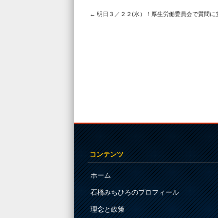
←
明日３／２２(水）！厚生労働委員会で質問に
Post navigation
コンテンツ
ホーム
石橋みちひろのプロフィール
理念と政策