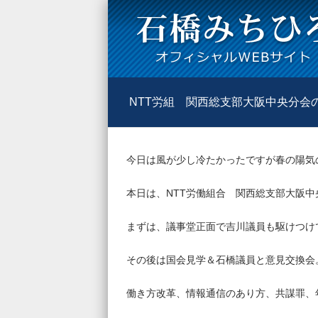
NTT労組 関西総支部大阪中央分会
今日は風が少し冷たかったですが春の陽気
本日は、
NTT
労働組合 関西総支部大阪中
まずは、議事堂正面で吉川議員も駆けつけ
その後は国会見学＆石橋議員と意見交換会
働き方改革、情報通信のあり方、共謀罪、