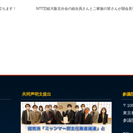
立ちます！
NTT労組大阪北分会の組合員さんとご家族の皆さんが国会見
共同声明文提出
参議
〒100
東京
参議