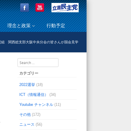
理念と政策
行動予定
T労組 関西総支部大阪中央分会の皆さんが国会見学
Search
カテゴリー
2022選挙
(18)
ICT（情報通信）
(34)
Youtube チャンネル
(11)
その他
(172)
。
ニュース
(56)