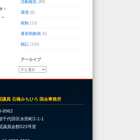
活動報告
(89)
学！
環境
(8)
→
税制
(13)
選挙戦動画
(6)
雑記
(143)
アーカイブ
院議員 石橋みちひろ 国会事務所
-8962
都千代田区永田町2-1-1
院議員会館523号室