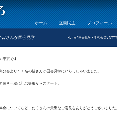
Skip to content
ホーム
立憲民主
プロフィール
Menu
の皆さんが国会見学
Home
/
国会見学・学習会等
/
NT
の東京です。
央分会より１１名の皆さんが国会見学にいらっしゃいました。
て頂き一緒に記念撮影からスタート。
。
年金についてなど、たくさんの貴重なご意見をありがとうございました