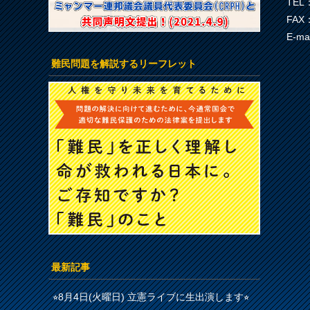
TEL：
FAX：
E-ma
難民問題を解説するリーフレット
最新記事
⭐︎8月4日(火曜日) 立憲ライブに生出演します⭐︎