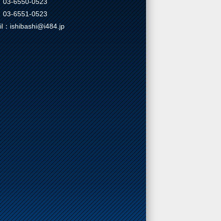
03-6550-0523
03-6551-0523
il：ishibashi@i484.jp