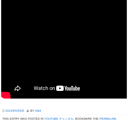
2015年9月9日
BY
I484
THIS ENTRY WAS POSTED IN
YOUTUBE チャンネル
. BOOKMARK THE
PERMALINK
.