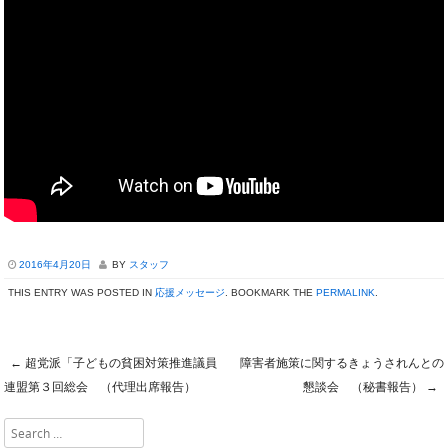
2016年4月20日
BY
スタッフ
THIS ENTRY WAS POSTED IN
応援メッセージ
. BOOKMARK THE
PERMALINK
.
←
超党派「子どもの貧困対策推進議員
障害者施策に関するきょうされんとの
Post navigation
連盟第３回総会 （代理出席報告）
懇談会 （秘書報告）
→
Search