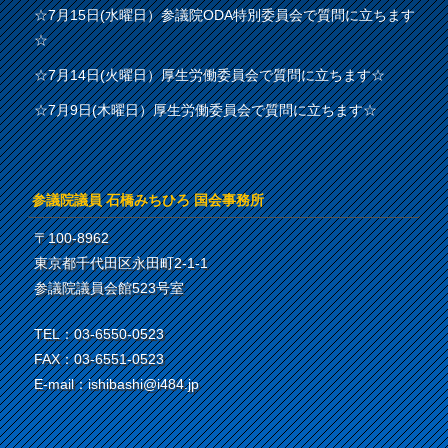
☆7月15日(水曜日）参議院ODA特別委員会で質問に立ちます
☆
☆7月14日(火曜日）厚生労働委員会で質問に立ちます☆
☆7月9日(木曜日）厚生労働委員会で質問に立ちます☆
参議院議員 石橋みちひろ 国会事務所
〒100-8962
東京都千代田区永田町2-1-1
参議院議員会館523号室
TEL：03-6550-0523
FAX：03-6551-0523
E-mail：ishibashi@i484.jp