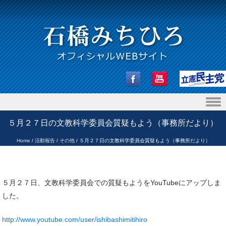
Skip to content
５月２７日の文教科学委員会質疑もよう（事務所だより）
Home
/
活動報告
/
その他
/
５月２７日の文教科学委員会質疑もよう（事務所だより）
５月２７日、文教科学委員会での質疑もようをYouTubeにアップしま
した。
http://www.youtube.com/user/ishibashimitihiro