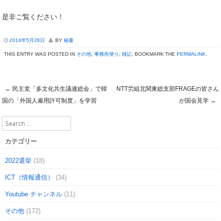
是非ご覧ください！
2014年5月28日
BY
秘書
THIS ENTRY WAS POSTED IN
その他
,
事務所便り
,
雑記
. BOOKMARK THE
PERMALINK
.
←
民主党「多文化共生議連総会」で韓
NTT労組北関東総支部FRAGEの皆さん
Post navigation
国の「外国人雇用許可制度」を学習
が国会見学
→
Search
カテゴリー
2022選挙
(18)
ICT（情報通信）
(34)
Youtube チャンネル
(11)
その他
(172)