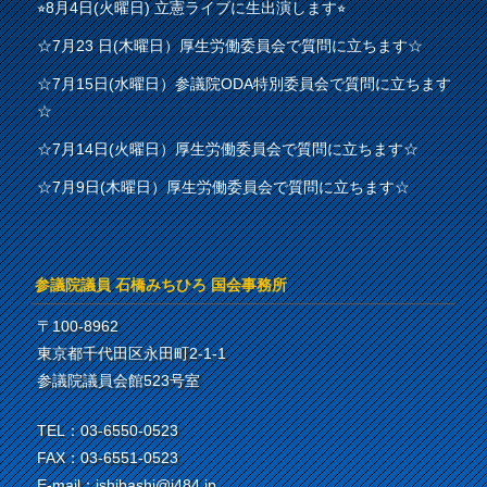
⭐︎8月4日(火曜日) 立憲ライブに生出演します⭐︎
☆7月23 日(木曜日）厚生労働委員会で質問に立ちます☆
☆7月15日(水曜日）参議院ODA特別委員会で質問に立ちます
☆
☆7月14日(火曜日）厚生労働委員会で質問に立ちます☆
☆7月9日(木曜日）厚生労働委員会で質問に立ちます☆
参議院議員 石橋みちひろ 国会事務所
〒100-8962
東京都千代田区永田町2-1-1
参議院議員会館523号室
TEL：03-6550-0523
FAX：03-6551-0523
E-mail：ishibashi@i484.jp