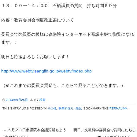
１３：００〜１４：００ 石橋議員の質問 持ち時間６０分
内容：教育委員会制度改正案について
委員会での質疑の模様は参議院インターネット審議中継で御覧になれ
ます。↓
明日も応援よろしくお願いします！
http://www.webtv.sangiin.go.jp/webtv/index.php
（※これまでの委員会質疑も、こちらで見ることができます。）
2014年5月26日
BY
秘書
THIS ENTRY WAS POSTED IN
その他
,
事務所便り
,
雑記
. BOOKMARK THE
PERMALINK
.
←
５月２３日参議院本会議質疑もよう
明日、文教科学委員会で質問にたちま