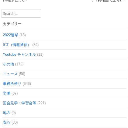
Post navigation
（事務所だより）
す！(事務所だより)
→
Search
カテゴリー
2022選挙
(18)
ICT（情報通信）
(34)
Youtube チャンネル
(11)
その他
(172)
ニュース
(56)
事務所便り
(646)
労働
(87)
国会見学・学習会等
(221)
地方
(9)
安心
(30)