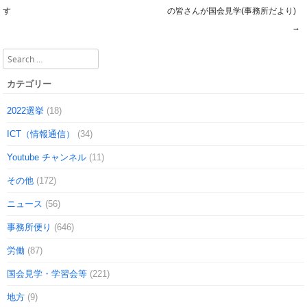
Post navigation
す
の皆さんが国会見学(事務所だより)
→
Search
カテゴリー
2022選挙
(18)
ICT（情報通信）
(34)
Youtube チャンネル
(11)
その他
(172)
ニュース
(56)
事務所便り
(646)
労働
(87)
国会見学・学習会等
(221)
地方
(9)