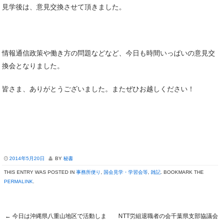
見学後は、意見交換させて頂きました。
情報通信政策や働き方の問題などなど、今日も時間いっぱいの意見交
換会となりました。
皆さま、ありがとうございました。またぜひお越しください！
2014年5月20日
BY
秘書
THIS ENTRY WAS POSTED IN
事務所便り
,
国会見学・学習会等
,
雑記
. BOOKMARK THE
PERMALINK
.
←
今日は沖縄県八重山地区で活動しま
NTT労組退職者の会千葉県支部協議会