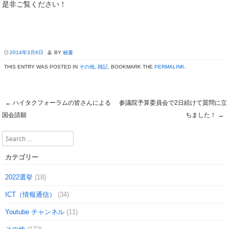
是非ご覧ください！
2014年3月6日
BY
秘書
THIS ENTRY WAS POSTED IN
その他
,
雑記
. BOOKMARK THE
PERMALINK
.
←
ハイタクフォーラムの皆さんによる
参議院予算委員会で2日続けて質問に立
Post navigation
国会請願
ちました！
→
Search
カテゴリー
2022選挙
(18)
ICT（情報通信）
(34)
Youtube チャンネル
(11)