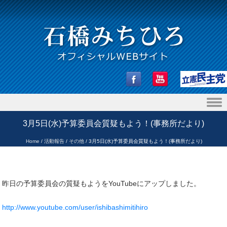
Skip to content
3月5日(水)予算委員会質疑もよう！(事務所だより)
Home
/
活動報告
/
その他
/
3月5日(水)予算委員会質疑もよう！(事務所だより)
昨日の予算委員会の質疑もようをYouTubeにアップしました。
http://www.youtube.com/user/ishibashimitihiro