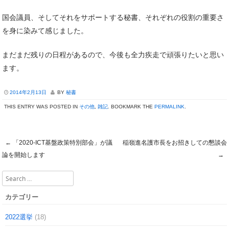
国会議員、そしてそれをサポートする秘書、それぞれの役割の重要さ
を身に染みて感じました。
まだまだ残りの日程があるので、今後も全力疾走で頑張りたいと思い
ます。
2014年2月13日
BY
秘書
THIS ENTRY WAS POSTED IN
その他
,
雑記
. BOOKMARK THE
PERMALINK
.
←
「2020-ICT基盤政策特別部会」が議
稲嶺進名護市長をお招きしての懇談会
Post navigation
論を開始します
→
Search
カテゴリー
2022選挙
(18)