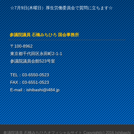
☆7月9日(木曜日）厚生労働委員会で質問に立ちます☆
参議院議員 石橋みちひろ 国会事務所
〒100-8962
東京都千代田区永田町2-1-1
参議院議員会館523号室
TEL：03-6550-0523
FAX：03-6551-0523
E-mail：ishibashi@i484.jp
参議院議員 石橋みちひろオフィシャルサイト Copyright(c) 2016.Ishibashi