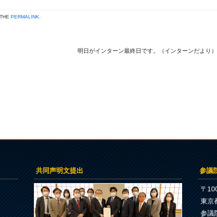
 THE
PERMALINK
.
明日がインターン最終日です。（インターンだより
共同声明文提出
参議
〒100
東京
参議