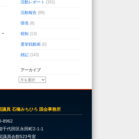
活動レポート
(161)
活動報告
(89)
環境
(8)
）
→
税制
(13)
選挙戦動画
(6)
雑記
(143)
アーカイブ
院議員 石橋みちひろ 国会事務所
-8962
都千代田区永田町2-1-1
院議員会館523号室