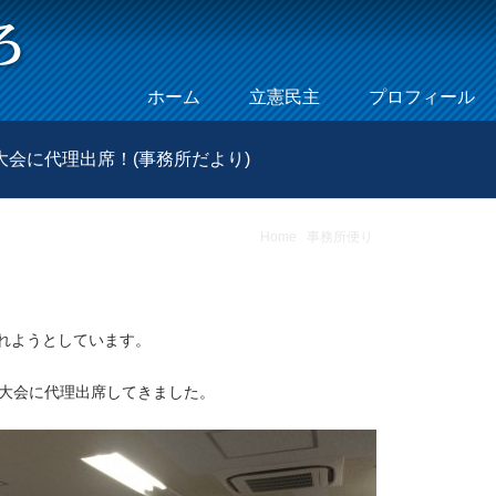
Skip to content
ホーム
立憲民主
プロフィール
Menu
大会に代理出席！(事務所だより)
Home
/
事務所便り
/
情報労連山口県協議
れようとしています。
期大会に代理出席してきました。