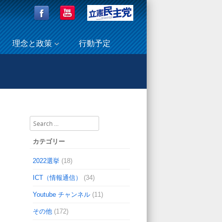
理念と政策
行動予定
会・第45回定期大会に代理出席！(事務所だより)
Search
カテゴリー
2022選挙
(18)
ICT（情報通信）
(34)
Youtube チャンネル
(11)
その他
(172)