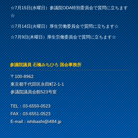
☆7月15日(水曜日）参議院ODA特別委員会で質問に立ちます
☆
☆7月14日(火曜日）厚生労働委員会で質問に立ちます☆
☆7月9日(木曜日）厚生労働委員会で質問に立ちます☆
参議院議員 石橋みちひろ 国会事務所
〒100-8962
東京都千代田区永田町2-1-1
参議院議員会館523号室
TEL：03-6550-0523
FAX：03-6551-0523
E-mail：ishibashi@i484.jp