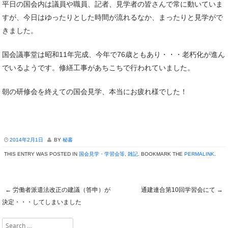
平日の国会内は議員や職員、記者、見学者の皆さんで常に動いていま
すが、今日はゆったりとした時間が流れるなか、まったりと見学がで
きました。
国会議事堂は昭和11年完成、今年で76歳ともあり・・・老朽化が進ん
でいるようです。修繕工事があちこちで行われていました。
朝の研修会を終えての国会見学、本当にお疲れ様でした！
2014年2月1日
BY
秘書
THIS ENTRY WAS POSTED IN
国会見学・学習会等
,
雑記
. BOOKMARK THE
PERMALINK
.
←
労働者派遣法改正の建議（答申）が
通建連合第10回学習会にて
→
Post navigation
決定・・・してしまいました
Search