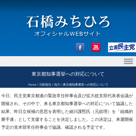
Skip to content
東京都知事選挙への対応について
Home
/
活動報告
/
地方
/
東京都知事選挙への対応について
今日、民主党東京都連の緊急常任幹事会及び拡大総支部代表者会議が
開催され、その中で、来る東京都知事選挙への対応について協議した
結果、昨日立候補の意思を表明した細川護煕氏（元総理）を「組織的
勝手連」として支援することを決定しました。この決定は、来週開催
予定の党本部常任幹事会で協議、確認される予定です。