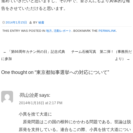
進めていきたいと思いますし、その中で、皆さんにもより具体的な報
告をさせていただけると思います。
2014年1月15日
BY
秘書
THIS ENTRY WAS POSTED IN
地方
,
活動レポート
. BOOKMARK THE
PERMALINK
.
←
「第66周年カチン州の日」記念式典
チーム石橋写真 第二弾！（事務所だ
Post navigation
に参加
より）
→
One thought on “
東京都知事選挙への対応について
”
羽山治美
says:
2014年1月16日 at 2:17 PM
小異を捨て大道に
原発問題はこの国の根幹にかかわる問題である。世論は脱
原発を支持している。連合もこの際、小異を捨て大道につい