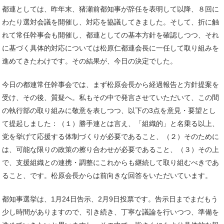
都連としては、昨年末、猪瀬前都知事が辞任を表明して以降、８回に
わたり選対会議を開催し、対応を協議してきました。そして、折に触
れて常任幹事会も開催し、都連としての基本方針を確認しつつ、それ
に基づく具体的対応については松原仁都連会長に一任して取り組みを
進めてきたわけです。その結果が、今日の決定でした。
今日の都連常任幹事会では、まず松原会長から経過報告と方針提案を
受け、その後、質疑へ。私もその中で発言させていただいて、この間
の執行部の取り組みに敬意を表しつつ、以下の3点を意見・要望とし
て提起しました：（１）勝手連とは言え、「組織的」と名乗る以上、
党を挙げて応援する体制づくりが必要であること、（２）そのために
は、可能な限りの政策の擦り合わせが必要であること、（３）その上
で、支援組織との連携・調整にこれからも継続して取り組むべきであ
ること、です。松原会長からは前向きな回答をいただいています。
都知事選挙は、1月24日告示、2月9日投票です。告示日までまだもう
少し時間がありますので、引き続き、丁寧な議論を行いつつ、準備を