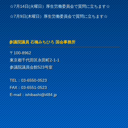
☆7月14日(火曜日）厚生労働委員会で質問に立ちます☆
☆7月9日(木曜日）厚生労働委員会で質問に立ちます☆
参議院議員 石橋みちひろ 国会事務所
〒100-8962
東京都千代田区永田町2-1-1
参議院議員会館523号室
TEL：03-6550-0523
FAX：03-6551-0523
E-mail：ishibashi@i484.jp