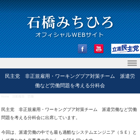
Skip to content
民主党 非正規雇用・ワーキングプア対策チーム 派遣労
働など労働問題を考える分科会
Home
/
活動報告
/
労働
/
民主党 非正規雇用・ワーキングプア対策チーム 派遣労働など労働問題
を考える分科会
民主党 非正規雇用・ワーキングプア対策チーム 派遣労働など労働
問題を考える分科会に出席しています。
今回は、派遣労働の中でも最も過酷なシステムエンジニア（ＳＥ）と