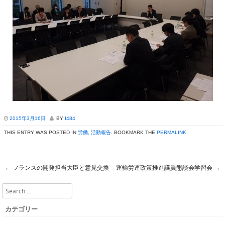
2015年3月16日
BY
I484
THIS ENTRY WAS POSTED IN
労働
,
活動報告
. BOOKMARK THE
PERMALINK
.
←
フランスの開発担当大臣と意見交換
運輸労連政策推進議員懇談会学習会
→
Post navigation
Search
カテゴリー