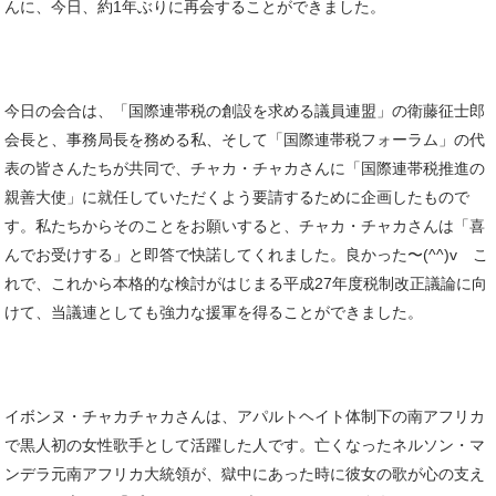
んに、今日、約1年ぶりに再会することができました。
今日の会合は、「国際連帯税の創設を求める議員連盟」の衛藤征士郎
会長と、事務局長を務める私、そして「国際連帯税フォーラム」の代
表の皆さんたちが共同で、チャカ・チャカさんに「国際連帯税推進の
親善大使」に就任していただくよう要請するために企画したもので
す。私たちからそのことをお願いすると、チャカ・チャカさんは「喜
んでお受けする」と即答で快諾してくれました。良かった〜(^^)v こ
れで、これから本格的な検討がはじまる平成27年度税制改正議論に向
けて、当議連としても強力な援軍を得ることができました。
イボンヌ・チャカチャカさんは、アパルトヘイト体制下の南アフリカ
で黒人初の女性歌手として活躍した人です。亡くなったネルソン・マ
ンデラ元南アフリカ大統領が、獄中にあった時に彼女の歌が心の支え