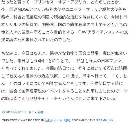
だったと言って「プリンセス・オブ・アフリカ」と命名したとか。
今、国連MDGsアフリカ特別大使やユニセフ・マラリア親善大使等を
務め、貧困と感染症の問題で積極的な活動を展開していて、今回も日
本リザルツの招待で、開発途上国の予防接種率の向上で子どもたちの
命と人々の健康を守ることを目的とする「GAVIアライアンス」への支
援要請のため来日されていたのでした。
ちなみに、今日はなんと、艶やかな着物で国会に登場。実にお似合い
でした。来日はもう4回目とのことで、「私はもう大の日本ファン」
と言ってくれてました。今回の訪日では、昨年に続いて釜石市に訪問
して被災地の復興の状況を視察。この後は、熊本へ行って、「くまも
ん」とのコラボについて相談するんだそうです。今度訪日する時に
は、国会で国際連帯税のイベントをやることを約束しましたので、そ
の時は皆さんもぜひチャカ・チャカさんに会いに来て下さいね！
2014年6月16日
BY
秘書
THIS ENTRY WAS POSTED IN
活動レポート
,
税制
. BOOKMARK THE
PERMALINK
.