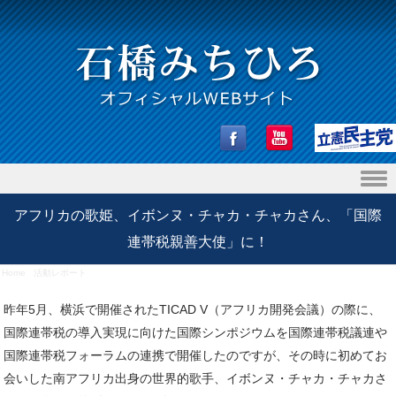
Skip to content
アフリカの歌姫、イボンヌ・チャカ・チャカさん、「国際
連帯税親善大使」に！
Home
/
活動レポート
/
アフリカの歌姫、イボンヌ・チャカ・チャカさん、「国際連帯税親善大使」
に！
昨年5月、横浜で開催されたTICAD V（アフリカ開発会議）の際に、
国際連帯税の導入実現に向けた国際シンポジウムを国際連帯税議連や
国際連帯税フォーラムの連携で開催したのですが、その時に初めてお
会いした南アフリカ出身の世界的歌手、イボンヌ・チャカ・チャカさ