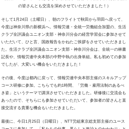
の皆さんとも交流を深めさせていただきました！）
そして1月24日（土曜日）、朝のフライトで秋田から羽田へ戻って、
今度は神奈川県の新横浜へ。情報労連・全統一労働組合加盟の、生活
クラブ全評議会ユニオン支部・神奈川分会の経営学習会に参加させて
いただいて、ひと言、国政報告をかねたご挨拶をさせていただきまし
た。生活クラブ全評議会ユニオン支部・神奈川分会は、全統一の林書
記長や、情報労連中央本部の中野中執の出身単組。私も初めての参加
でしたが、大変いい機会をいただきました！
その後、今度は都内に戻って、情報労連中央本部主催のスキルアップ
コース研修に参加。こちらでも約1時間、「労働・雇用法制のあるべ
き姿」というテーマで講演させていただきました。研修後に交流会も
あったので、そちらにも参加させていただいて、参加者の皆さんと直
接交流する貴重な機会もいただきました。
最後に、今日1月25日（日曜日）、NTT労組東京総支部主催のユース
コースに参加して、「私たちの仕事、暮らしと政治とのかかわり」と