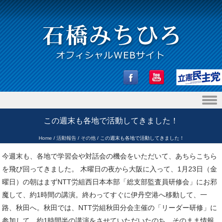
Skip to content
この週末も各地で活動してきました！
Home
/
活動報告
/
その他
/
この週末も各地で活動してきました！
今週末も、各地で学習会や対話会の機会をいただいて、あちらこちら
を飛び回ってきました。 木曜日の夜から大阪に入って、1月23日（金
曜日）の朝はまずNTT労組西日本本部「総支部監査員研修会」にお邪
魔して、約1時間の講演。終わってすぐに伊丹空港へ移動して、一
路、秋田へ。秋田では、NTT労組秋田分会主催の「リーダー研修」に
参加して、約1時間半の講演をさせていただいたのち、そのまま情報