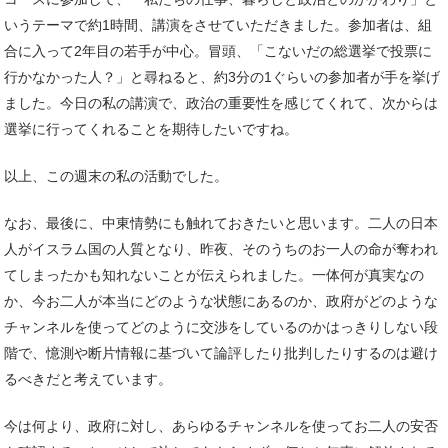
いうテーマで約1時間、講演をさせていただきました。参加者は、組
合に入って2年目の若手が中心。冒頭、「こないだの総選挙で投票に
行かなかった人？」と尋ねると、約3分の1ぐらいの参加者が手を挙げ
ました。今日の私の講演で、政治の重要性を感じてくれて、次からは
選挙に行ってくれることを期待したいですね。
以上、この週末の私の活動でした。
なお、最後に、中東情勢にも触れておきたいと思います。二人の日本
人がイスラム国の人質となり、昨夜、そのうちのお一人の命が奪われ
てしまったかも知れないことが伝えられました。一体何が真実なの
か、今お二人が本当にどのような状態にあるのか、政府がどのような
チャンネルを使ってどのように交渉をしているのかはっきりしない段
階で、憶測や断片情報に基づいて論評したり批判したりするのは避け
るべきだと考えています。
今は何より、政府に対し、あらゆるチャンネルを使ってお二人の安否