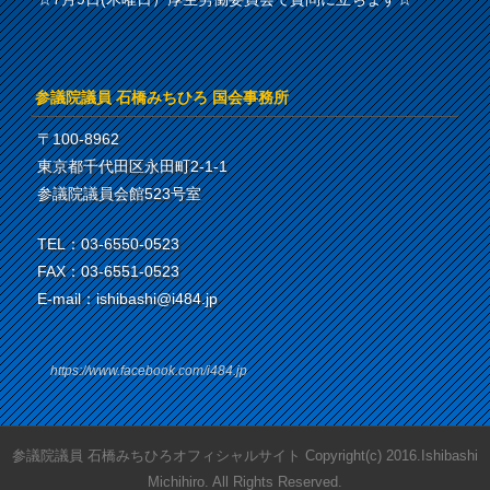
参議院議員 石橋みちひろ 国会事務所
〒100-8962
東京都千代田区永田町2-1-1
参議院議員会館523号室
TEL：03-6550-0523
FAX：03-6551-0523
E-mail：ishibashi@i484.jp
https://www.facebook.com/i484.jp
参議院議員 石橋みちひろオフィシャルサイト Copyright(c) 2016.Ishibashi
Michihiro. All Rights Reserved.