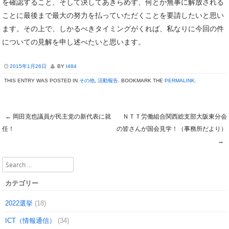
を確認すること、そして決してあきらめず、何とか無事に解放される
ことに最後まで最大の努力を払っていただくことを要請したいと思い
ます。その上で、しかるべきタイミングがくれば、私なりに今回の件
についての見解を申し述べたいと思います。
2015年1月26日
BY
I484
THIS ENTRY WAS POSTED IN
その他
,
活動報告
. BOOKMARK THE
PERMALINK
.
←
岡田克也議員が民主党の新代表に就
ＮＴＴ労働組合関西総支部大阪東分会
Post navigation
任！
の皆さんが国会見学！（事務所だより）
→
Search
カテゴリー
2022選挙
(18)
ICT（情報通信）
(34)