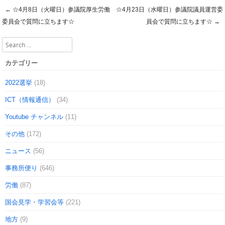
←
☆4月8日（火曜日）参議院厚生労働
☆4月23日（水曜日）参議院議員運営委
Post navigation
委員会で質問に立ちます☆
員会で質問に立ちます☆
→
Search
カテゴリー
2022選挙
(18)
ICT（情報通信）
(34)
Youtube チャンネル
(11)
その他
(172)
ニュース
(56)
事務所便り
(646)
労働
(87)
国会見学・学習会等
(221)
地方
(9)