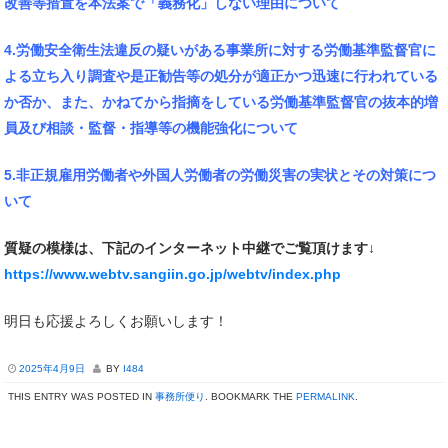
改善等措置を本法案で「義務化」しない理由について
4.労働安全衛生法違反の疑いがある事業所に対する労働基準監督官に
よる立ち入り調査や是正勧告等の処分が適正かつ迅速に行われている
か否か、また、かねてから指摘をしている労働基準監督官の抜本的増
員及び相談・監督・指導等の機能強化について
5.非正規雇用労働者や外国人労働者の労働災害の実状とその対策につ
いて
質疑の模様は、下記のインターネット中継でご覧頂けます↓
https://www.webtv.sangiin.go.jp/webtv/index.php
明日も応援よろしくお願いします！
2025年4月9日
BY
I484
THIS ENTRY WAS POSTED IN
事務所便り
. BOOKMARK THE
PERMALINK
.