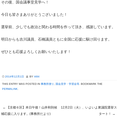
その後、国会議事堂見学へ！
今日も皆さまありがとうございました！
選挙前、少しでも政治と関わる時間を作って頂き、感謝しています。
明日からも吉川議員、石橋議員ともに全国に応援に駆け回ります。
ぜひとも応援よろしくお願いいたします！
2014年12月1日
BY
I484
THIS ENTRY WAS POSTED IN
事務所便り
,
国会見学・学習会等
. BOOKMARK THE
PERMALINK
.
←
【京都６区】本日午後！山井和則候
12月2日（火）、いよいよ衆議院選挙ス
Post navigation
補応援に入ります。(事務所だより)
タート！
→