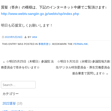
質疑（答弁）の模様は、下記のインターネット中継でご覧頂けます↓
http://www.webtv.sangiin.go.jp/webtv/sp/index.php
明日も応援宜しくお願いします！
2023年5月29日
BY
I484
THIS ENTRY WAS POSTED IN
事務所便り
. BOOKMARK THE
PERMALINK
.
←
☆明日5月25日（木曜日）参議院 法
☆明日５月31日（水曜日) 参議院地方創
Post navigation
務委員会で答弁を行います☆
生/デジタル特別委員会・厚生労働委員会
連合審査で質問します☆
→
Search
カテゴリー
2022選挙
(18)