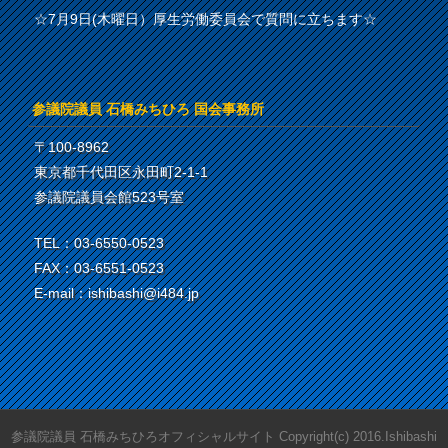
☆7月9日(木曜日）厚生労働委員会で質問に立ちます☆
参議院議員 石橋みちひろ 国会事務所
〒100-8962
東京都千代田区永田町2-1-1
参議院議員会館523号室
TEL：03-6550-0523
FAX：03-6551-0523
E-mail：ishibashi@i484.jp
参議院議員 石橋みちひろオフィシャルサイト Copyright(c) 2016.Ishibashi