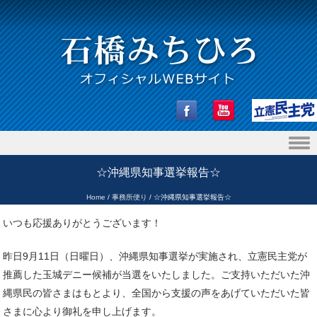
Skip to content
☆沖縄県知事選挙報告☆
Home
/
事務所便り
/
☆沖縄県知事選挙報告☆
いつも応援ありがとうございます！
昨日9月11日（日曜日）、沖縄県知事選挙が実施され、立憲民主党が
推薦した玉城デニー候補が当選をいたしました。ご支持いただいた沖
縄県民の皆さまはもとより、全国から支援の声をあげていただいた皆
さまに心より御礼を申し上げます。