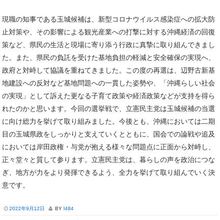
現職の知事である玉城候補は、新型コロナウイルス感染症への拡大防
止対策や、その影響による観光産業への打撃に対する沖縄経済の回復
策など、県民の生活と現場に寄り添う行政に真摯に取り組んできまし
た。また、県民の負託を受けた基地負担の軽減と安全確保の実現へ、
政府と対峙して協議を重ねてきました。この度の再選は、辺野古新基
地建設への反対など基地問題への一貫した姿勢や、「沖縄らしい社会
の実現」として訴えた更なる子育て政策や経済政策などが支持を得ら
れたのかと思います。今回の選挙戦で、立憲民主党は玉城候補の当選
に向け総力を挙げて取り組みました。今後とも、沖縄においては二期
目の玉城県政をしっかりと支えていくとともに、国会での論戦や追及
においては岸田政権・与党が抱える様々な問題点に正面から対峙し、
正々堂々と質して参ります。立憲民主党は、暮らしの声を政治につな
ぎ、地方が力をより発揮できるよう、全力を挙げて取り組んでいく決
意です。
2022年9月12日
BY
I484