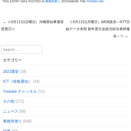
THIS ENTRY WAS POSTED IN
事務所便り
. BOOKMARK THE
PERMALINK
.
←
☆9月11日(日曜日）沖縄県知事選挙
☆9月12日(月曜日）WEB講演～NTT労
Post navigation
投票日☆
組データ本部 新年度分会政治担当者研修
会～☆
→
Search
カテゴリー
2022選挙
(18)
ICT（情報通信）
(34)
Youtube チャンネル
(11)
その他
(172)
ニュース
(56)
事務所便り
(646)