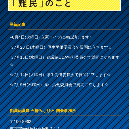
最新記事
⭐︎8月4日(火曜日) 立憲ライブに生出演します⭐︎
☆7月23 日(木曜日）厚生労働委員会で質問に立ちます☆
☆7月15日(水曜日）参議院ODA特別委員会で質問に立ちます
☆
☆7月14日(火曜日）厚生労働委員会で質問に立ちます☆
☆7月9日(木曜日）厚生労働委員会で質問に立ちます☆
参議院議員 石橋みちひろ 国会事務所
〒100-8962
東京都千代田区永田町2-1-1