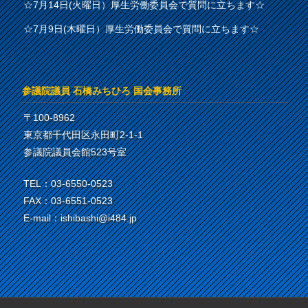
☆7月14日(火曜日）厚生労働委員会で質問に立ちます☆
☆7月9日(木曜日）厚生労働委員会で質問に立ちます☆
参議院議員 石橋みちひろ 国会事務所
〒100-8962
東京都千代田区永田町2-1-1
参議院議員会館523号室
TEL：03-6550-0523
FAX：03-6551-0523
E-mail：ishibashi@i484.jp