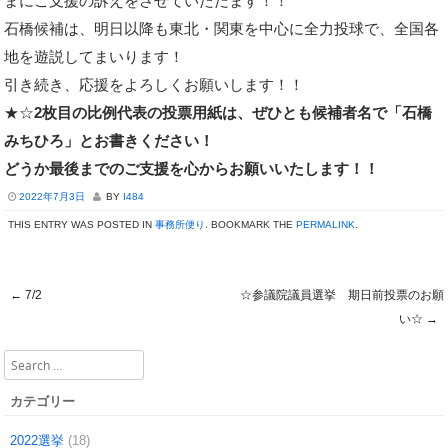
まにご支援の訴えをさせていただます！！
石橋候補は、明日以降も東北・関東を中心に全力投球で、全国各
地を遊説してまいります！
引き続き、応援をよろしくお願いします！！
★☆
2枚目の比例代表の投票用紙は、ぜひとも候補者名で「石橋
みちひろ」とお書きください！
どうか最後までのご支援を心からお願いいたします！！
2022年7月3日
BY
I484
THIS ENTRY WAS POSTED IN
事務所便り
. BOOKMARK THE
PERMALINK
.
←
7/2
☆参議院議員選挙 期日前投票のお願
Post navigation
い☆
→
Search
カテゴリー
2022選挙
(18)