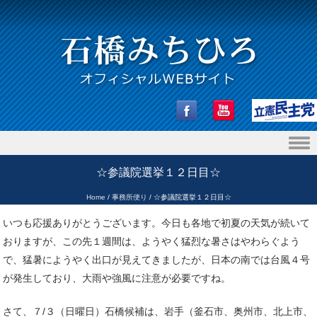
Skip to content
☆参議院選挙１２日目☆
Home
/
事務所便り
/
☆参議院選挙１２日目☆
いつも応援ありがとうございます。今日も各地で初夏の天気が続いて
おりますが、この先１週間は、ようやく猛烈な暑さはやわらぐよう
で、猛暑にようやく出口が見えてきましたが、日本の南では台風４号
が発生しており、大雨や強風に注意が必要ですね。
さて、７/３（日曜日）石橋候補は、岩手（釜石市、奥州市、北上市、