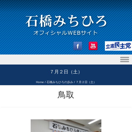
Skip to content
７月２日（土）
Home
/
石橋みちひろの歩み
/
７月２日（土）
鳥取