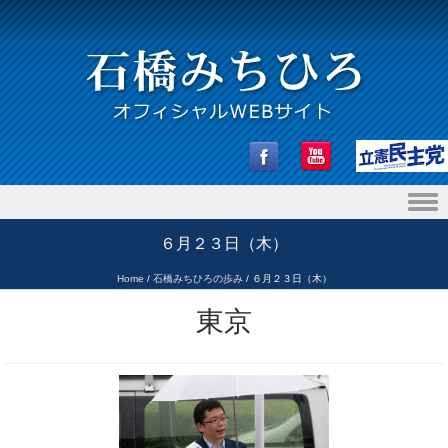
Skip to content
６月２３日（木）
Home
/
石橋みちひろの歩み
/
６月２３日（木）
東京