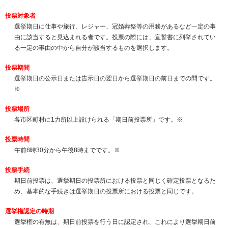
投票対象者
選挙期日に仕事や旅行、レジャー、冠婚葬祭等の用務があるなど一定の事
由に該当すると見込まれる者です。投票の際には、宣誓書に列挙されてい
る一定の事由の中から自分が該当するものを選択します。
投票期間
選挙期日の公示日または告示日の翌日から選挙期日の前日までの間です。
※
投票場所
各市区町村に1力所以上設けられる「期日前投票所」です。
※
投票時間
午前8時30分から午後8時までです。
※
投票手続
期日前投票は、選挙期日の投票所における投票と同じく確定投票となるた
め、基本的な手続きは選挙期日の投票所における投票と同じです。
選挙権認定の時期
選挙権の有無は、期日前投票を行う日に認定され、これにより選挙期日前