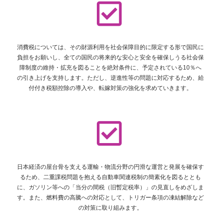
消費税については、その財源利用を社会保障目的に限定する形で国民に
負担をお願いし、全ての国民の将来的な安心と安全を確保しうる社会保
障制度の維持・拡充を図ることを絶対条件に、予定されている10％へ
の引き上げを支持します。ただし、逆進性等の問題に対応するため、給
付付き税額控除の導入や、転嫁対策の強化を求めていきます。
日本経済の屋台骨を支える運輸・物流分野の円滑な運営と発展を確保す
るため、二重課税問題を抱える自動車関連税制の簡素化を図るととも
に、ガソリン等への「当分の間税（旧暫定税率）」の見直しをめざしま
す。また、燃料費の高騰への対応として、トリガー条項の凍結解除など
の対策に取り組みます。