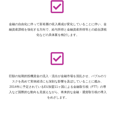
金融の自由化に伴って富裕層の収入構成が変化していることに伴い、金
融資産課税を強化する方向で、給与所得と金融資産所得等との総合課税
化などの具体案を検討します。
巨額の短期的投機資金の流入・流出が金融市場を混乱させ、バブルのリ
スクを高めて実体経済にも深刻な影響を及ぼしていることに鑑み、
2014年に予定されているEU加盟11ヶ国による金融取引税（FTT）の導
入など国際的な動向も見据えながら、将来的な金融・通貨取引税の導入
をめざします。