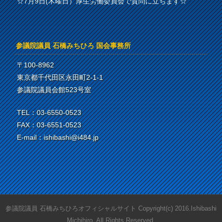
☆7月9日(木曜日）厚生労働委員会で質問に立ちます☆
参議院議員 石橋みちひろ 国会事務所
〒100-8962
東京都千代田区永田町2-1-1
参議院議員会館523号室
TEL：03-6550-0523
FAX：03-6551-0523
E-mail：ishibashi@i484.jp
参議院議員 石橋みちひろオフィシャルサイト Copyright(c) 2016.Ishibashi
Michihiro. All Rights Reserved.