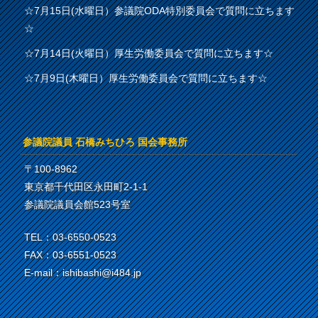
☆7月15日(水曜日）参議院ODA特別委員会で質問に立ちます
☆
☆7月14日(火曜日）厚生労働委員会で質問に立ちます☆
☆7月9日(木曜日）厚生労働委員会で質問に立ちます☆
参議院議員 石橋みちひろ 国会事務所
〒100-8962
東京都千代田区永田町2-1-1
参議院議員会館523号室
TEL：03-6550-0523
FAX：03-6551-0523
E-mail：ishibashi@i484.jp