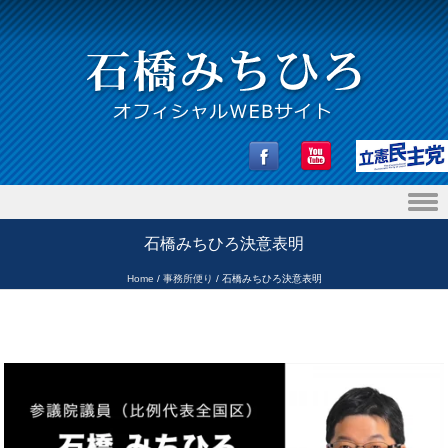
Skip to content
石橋みちひろ決意表明
Home
/
事務所便り
/
石橋みちひろ決意表明