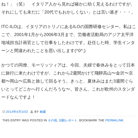
ね！」（笑） イタリア人から見れば確かに幼く見えるわけですが、
それにしても未だに「20代でもおかしくない」とは言い過ぎ・・・。
ITC-ILOは、イタリアのトリノにあるILOの国際研修センター。私はこ
こで、2001年1月から2006年3月まで、労働者活動局のアジア太平洋
地域担当計画官として仕事をしたわけです。赴任した時、学生インタ
ーンと間違われたことを思い出します(^0^;)
かつての同僚、モーリッツィアは、今回、夫婦で春休みをとって日本
に旅行に来たわけですが、これから2週間かけて飛騨高山〜金沢〜京
都〜岡山〜広島と旅して回るそう。きっと、夏休みはまた3週間ぐら
いとってどこかへ行くんだろうな〜。皆さん、これが欧州のスタンダ
ードなんですよ！
2014年4月10日
BY
秘書
THIS ENTRY WAS POSTED IN
その他
,
活動レポート
. BOOKMARK THE
PERMALINK
.