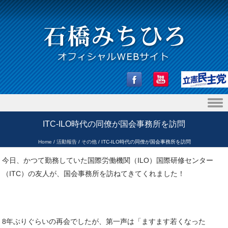
Skip to content
ITC-ILO時代の同僚が国会事務所を訪問
Home
/
活動報告
/
その他
/
ITC-ILO時代の同僚が国会事務所を訪問
今日、かつて勤務していた国際労働機関（ILO）国際研修センター
（ITC）の友人が、国会事務所を訪ねてきてくれました！
8年ぶりぐらいの再会でしたが、第一声は「ますます若くなった